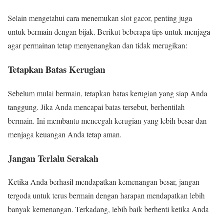
Selain mengetahui cara menemukan slot gacor, penting juga
untuk bermain dengan bijak. Berikut beberapa tips untuk menjaga
agar permainan tetap menyenangkan dan tidak merugikan:
Tetapkan Batas Kerugian
Sebelum mulai bermain, tetapkan batas kerugian yang siap Anda
tanggung. Jika Anda mencapai batas tersebut, berhentilah
bermain. Ini membantu mencegah kerugian yang lebih besar dan
menjaga keuangan Anda tetap aman.
Jangan Terlalu Serakah
Ketika Anda berhasil mendapatkan kemenangan besar, jangan
tergoda untuk terus bermain dengan harapan mendapatkan lebih
banyak kemenangan. Terkadang, lebih baik berhenti ketika Anda