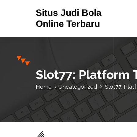
S
Situs Judi Bola
k
i
Online Terbaru
p
t
o
c
o
n
t
Slot77: Platform
e
n
Home
Uncategorized
Slot77: Pla
t