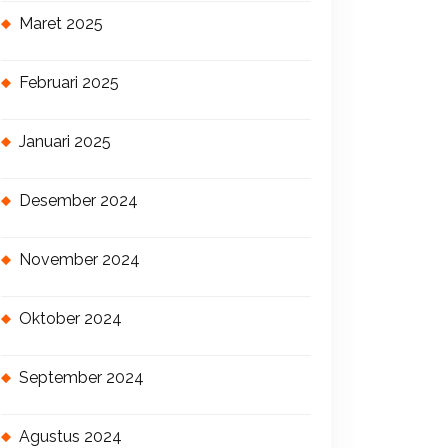
Maret 2025
Februari 2025
Januari 2025
Desember 2024
November 2024
Oktober 2024
September 2024
Agustus 2024