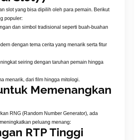
n slot yang bisa dipilih oleh para pemain. Berikut
g populer:
ngan dan simbol tradisional seperti buah-buahan
odern dengan tema cerita yang menarik serta fitur
eningkat seiring dengan taruhan pemain hingga
 menarik, dari film hingga mitologi.
s untuk Memenangkan
arkan RNG (Random Number Generator), ada
 meningkatkan peluang menang:
engan RTP Tinggi