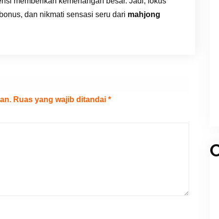
ensi memberikan kemenangan besar. Jadi, fokus
bonus, dan nikmati sensasi seru dari
mahjong
an.
Ruas yang wajib ditandai
*
C