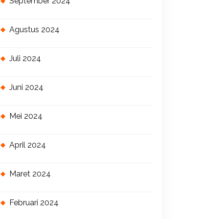
September 2024
Agustus 2024
Juli 2024
Juni 2024
Mei 2024
April 2024
Maret 2024
Februari 2024