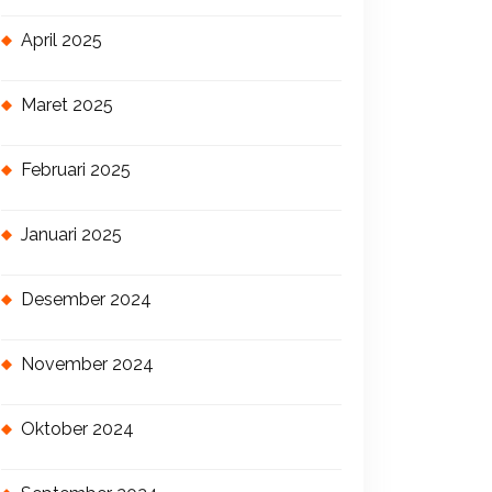
April 2025
Maret 2025
Februari 2025
Januari 2025
Desember 2024
November 2024
Oktober 2024