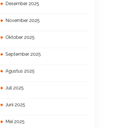
Desember 2025
November 2025
Oktober 2025
September 2025
Agustus 2025
Juli 2025
Juni 2025
Mei 2025