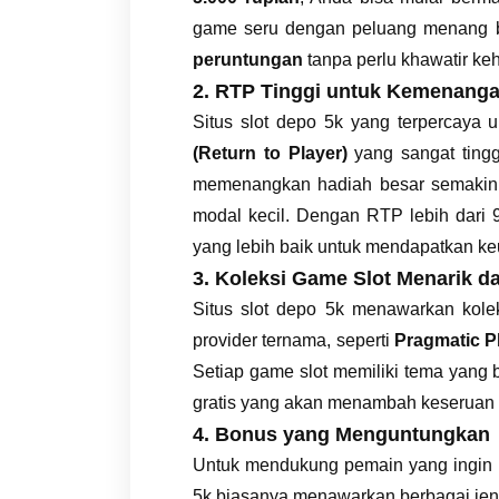
game seru dengan peluang menang b
peruntungan
tanpa perlu khawatir ke
2. RTP Tinggi untuk Kemenang
Situs slot depo 5k yang terperca
(Return to Player)
yang sangat tingg
memenangkan hadiah besar semakin
modal kecil. Dengan RTP lebih dari
yang lebih baik untuk mendapatkan k
3. Koleksi Game Slot Menarik da
Situs slot depo 5k menawarkan kolek
provider ternama, seperti
Pragmatic P
Setiap game slot memiliki tema yang b
gratis yang akan menambah keseruan
4. Bonus yang Menguntungkan
Untuk mendukung pemain yang ingin m
5k biasanya menawarkan berbagai je