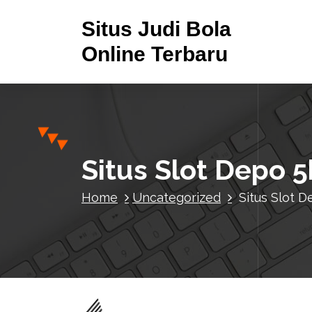
S
Situs Judi Bola
k
i
Online Terbaru
p
t
o
c
o
n
t
Situs Slot Depo 
e
n
Home
Uncategorized
Situs Slot 
t