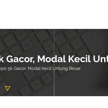
5k Gacor, Modal Kecil U
Depo 5k Gacor, Modal Kecil Untung Besar