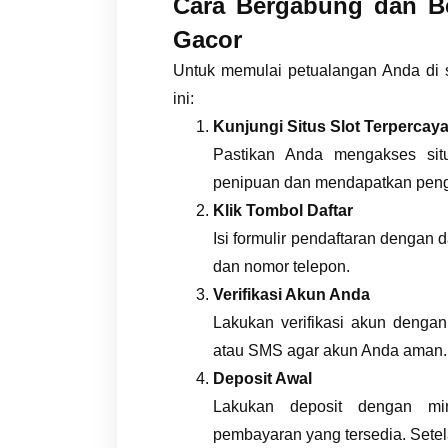
Cara Bergabung dan Be
Gacor
Untuk memulai petualangan Anda di si
ini:
Kunjungi Situs Slot Terpercay
Pastikan Anda mengakses situ
penipuan dan mendapatkan pen
Klik Tombol Daftar
Isi formulir pendaftaran dengan 
dan nomor telepon.
Verifikasi Akun Anda
Lakukan verifikasi akun dengan 
atau SMS agar akun Anda aman.
Deposit Awal
Lakukan deposit dengan m
pembayaran yang tersedia. Setela