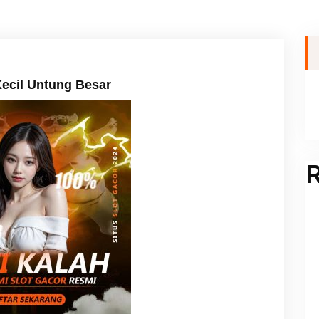
Kecil Untung Besar
R