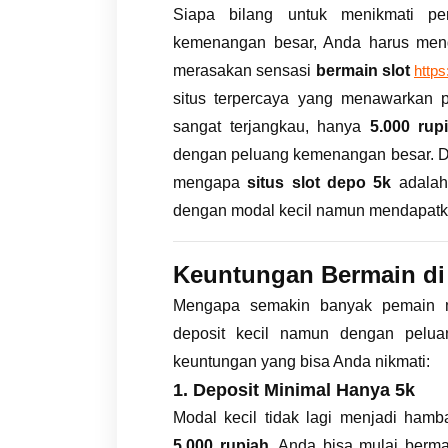
Siapa bilang untuk menikmati p
kemenangan besar, Anda harus meng
merasakan sensasi
bermain slot
https
situs terpercaya yang menawarkan
sangat terjangkau, hanya
5.000 rup
dengan peluang kemenangan besar. Dal
mengapa
situs slot depo 5k
adalah 
dengan modal kecil namun mendapatk
Keuntungan Bermain di 
Mengapa semakin banyak pemain m
deposit kecil namun dengan pelua
keuntungan yang bisa Anda nikmati:
1. Deposit Minimal Hanya 5k
Modal kecil tidak lagi menjadi hamb
5.000 rupiah
, Anda bisa mulai berma