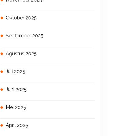
Oktober 2025
September 2025
Agustus 2025
Juli 2025
Juni 2025
Mei 2025
April 2025