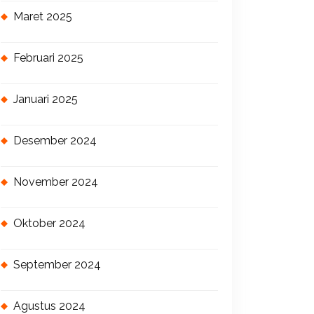
Maret 2025
Februari 2025
Januari 2025
Desember 2024
November 2024
Oktober 2024
September 2024
Agustus 2024