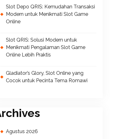
Slot Depo QRIS: Kemudahan Transaksi
Modern untuk Menikmati Slot Game
Online
Slot QRIS: Solusi Modern untuk
Menikmati Pengalaman Slot Game
Online Lebih Praktis
Gladiator’s Glory, Slot Online yang
Cocok untuk Pecinta Tema Romawi
rchives
Agustus 2026