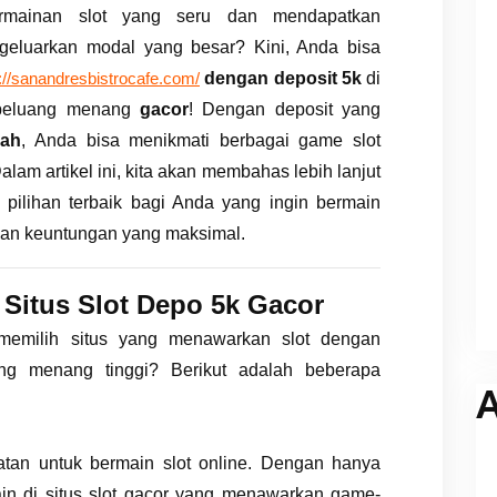
ermainan slot yang seru dan mendapatkan
eluarkan modal yang besar? Kini, Anda bisa
dengan deposit 5k
di
://sanandresbistrocafe.com/
 peluang menang
gacor
! Dengan deposit yang
iah
, Anda bisa menikmati berbagai game slot
am artikel ini, kita akan membahas lebih lanjut
pilihan terbaik bagi Anda yang ingin bermain
an keuntungan yang maksimal.
Situs Slot Depo 5k Gacor
emilih situs yang menawarkan slot dengan
ng menang tinggi? Berikut adalah beberapa
A
atan untuk bermain slot online. Dengan hanya
in di situs slot gacor yang menawarkan game-