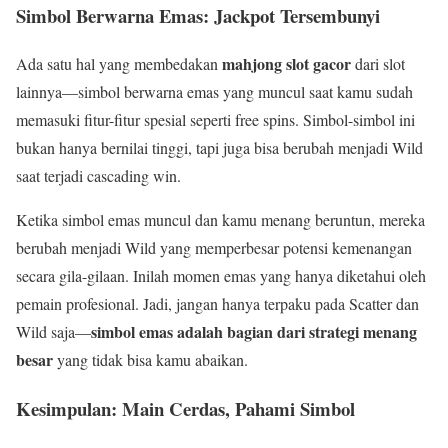
Simbol Berwarna Emas: Jackpot Tersembunyi
mahjong slot gacor
Ada satu hal yang membedakan
dari slot
lainnya—simbol berwarna emas yang muncul saat kamu sudah
memasuki fitur-fitur spesial seperti free spins. Simbol-simbol ini
bukan hanya bernilai tinggi, tapi juga bisa berubah menjadi Wild
saat terjadi cascading win.
Ketika simbol emas muncul dan kamu menang beruntun, mereka
berubah menjadi Wild yang memperbesar potensi kemenangan
secara gila-gilaan. Inilah momen emas yang hanya diketahui oleh
pemain profesional. Jadi, jangan hanya terpaku pada Scatter dan
simbol emas adalah bagian dari strategi menang
Wild saja—
besar
yang tidak bisa kamu abaikan.
Kesimpulan: Main Cerdas, Pahami Simbol