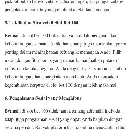
jackpot bukan hanya tentang keberuntungan, tetapi juga tentang
pengalaman bermain yang penuh teka-teki dan tantangan.
5. Taktik dan Strategi di Slot Bet 100
Bermain di slot bet 100 bukan hanya masalah mengandalkan
keberuntungan semata. Taktik dan strategi juga memainkan peran
penting dalam meningkatkan peluang kemenangan Anda. Pilih
mesin dengan fitur bonus yang menarik, manfaatkan putaran
gratis, dan kelola anggaran Anda dengan bijak. Kombinasi antara
keberuntungan dan strategi akan membantu Anda merasakan
kegembiraan berputar di slot bet 100 dengan lebih maksimal.
6. Pengalaman Sosial yang Menghibur
Bermain di slot bet 100 tidak hanya tentang adrenalin individu,
tetapi juga pengalaman sosial yang dapat Anda bagikan dengan
sesama pemain. Banyak platform kasino online menawarkan fitur