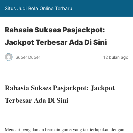
Situs Judi Bola Online Terbaru
Rahasia Sukses Pasjackpot:
Jackpot Terbesar Ada Di Sini
Super Duper
12 bulan ago
Rahasia Sukses Pasjackpot: Jackpot
Terbesar Ada Di Sini
Mencari pengalaman bermain game yang tak terlupakan dengan