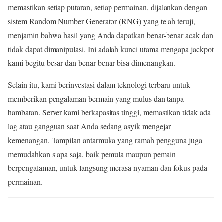
memastikan setiap putaran, setiap permainan, dijalankan dengan
sistem Random Number Generator (RNG) yang telah teruji,
menjamin bahwa hasil yang Anda dapatkan benar-benar acak dan
tidak dapat dimanipulasi. Ini adalah kunci utama mengapa jackpot
kami begitu besar dan benar-benar bisa dimenangkan.
Selain itu, kami berinvestasi dalam teknologi terbaru untuk
memberikan pengalaman bermain yang mulus dan tanpa
hambatan. Server kami berkapasitas tinggi, memastikan tidak ada
lag atau gangguan saat Anda sedang asyik mengejar
kemenangan. Tampilan antarmuka yang ramah pengguna juga
memudahkan siapa saja, baik pemula maupun pemain
berpengalaman, untuk langsung merasa nyaman dan fokus pada
permainan.