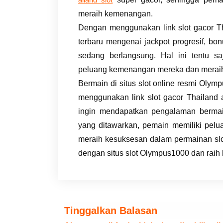
ailand slot
meraih kemenangan.
Dengan menggunakan link slot gacor Th
terbaru mengenai jackpot progresif, bo
sedang berlangsung. Hal ini tentu 
peluang kemenangan mereka dan meraih 
Bermain di situs slot online resmi Oly
menggunakan link slot gacor Thailand 
ingin mendapatkan pengalaman berma
yang ditawarkan, pemain memiliki pel
meraih kesuksesan dalam permainan slot
dengan situs slot Olympus1000 dan rai
Tinggalkan Balasan