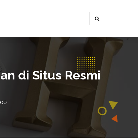
n di Situs Resmi
000