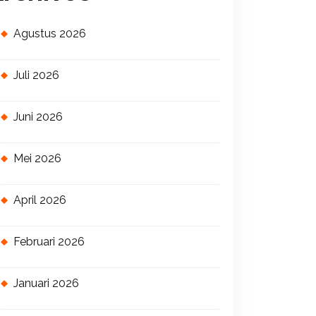
Agustus 2026
Juli 2026
Juni 2026
Mei 2026
April 2026
Februari 2026
Januari 2026