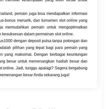
ailand, pemain juga bisa mendapatkan informasi
nus-bonus menarik, dan turnamen slot online yang
saja memudahkan pemain untuk mengoptimalkan
kesuksesan dalam permainan slot online.
mpus1000 dengan deposit pulsa tanpa potongan dan
adalah pilihan yang tepat bagi para pemain yang
in yang maksimal. Dengan berbagai keuntungan
uang besar untuk memenangkan hadiah besar dan
 online. Jadi, tunggu apalagi? Segera bergabung
h kemenangan besar Anda sekarang juga!