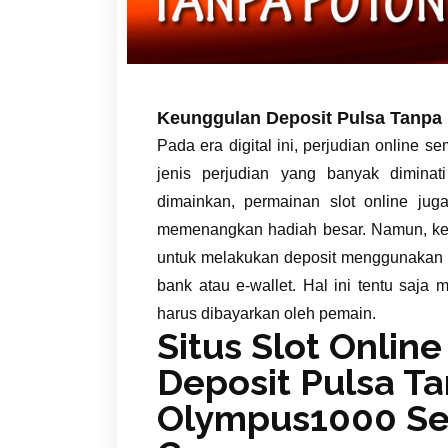
Keunggulan Deposit Pulsa Tanpa
Pada era digital ini, perjudian online 
jenis perjudian yang banyak diminat
dimainkan, permainan slot online j
memenangkan hadiah besar. Namun, keb
untuk melakukan deposit menggunakan m
bank atau e-wallet. Hal ini tentu saj
harus dibayarkan oleh pemain.
Situs Slot Onlin
Deposit Pulsa T
Olympus1000 Ser