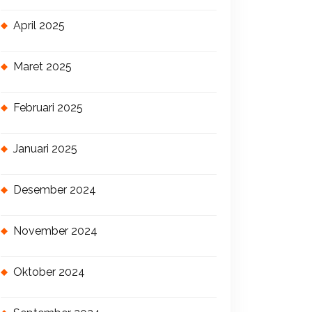
April 2025
Maret 2025
Februari 2025
Januari 2025
Desember 2024
November 2024
Oktober 2024