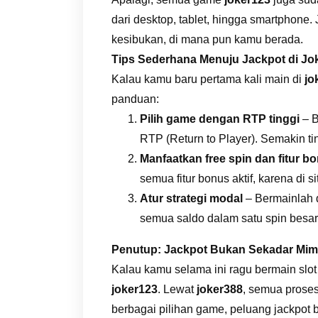
dari desktop, tablet, hingga smartphone. 
kesibukan, di mana pun kamu berada.
Tips Sederhana Menuju Jackpot di Jo
Kalau kamu baru pertama kali main di
jo
panduan:
Pilih game dengan RTP tinggi
– B
RTP (Return to Player). Semakin t
Manfaatkan free spin dan fitur b
semua fitur bonus aktif, karena di 
Atur strategi modal
– Bermainlah 
semua saldo dalam satu spin besar.
Penutup: Jackpot Bukan Sekadar Mimp
Kalau kamu selama ini ragu bermain slot 
joker123
. Lewat
joker388
, semua proses
berbagai pilihan game, peluang jackpot 