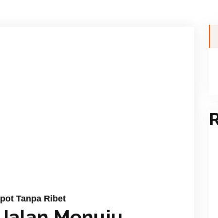
R
pot Tanpa Ribet
 Jalan Menuju