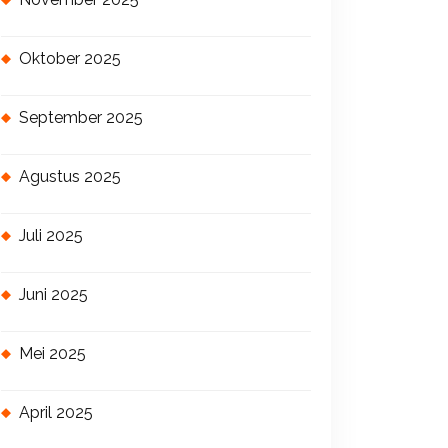
Oktober 2025
September 2025
Agustus 2025
Juli 2025
Juni 2025
Mei 2025
April 2025