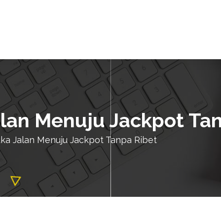
lan Menuju Jackpot Tan
ka Jalan Menuju Jackpot Tanpa Ribet