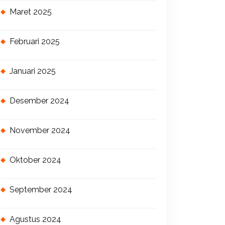
Maret 2025
Februari 2025
Januari 2025
Desember 2024
November 2024
Oktober 2024
September 2024
Agustus 2024