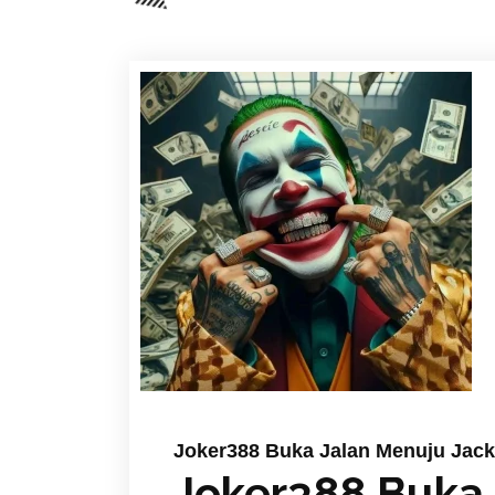
Joker388 Buka Jalan Menuju Jack
Joker388 Buka