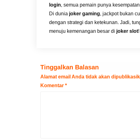
login
, semua pemain punya kesempatan
Di dunia
joker gaming
, jackpot bukan c
dengan strategi dan ketekunan. Jadi, tu
menuju kemenangan besar di
joker slot
!
Tinggalkan Balasan
Alamat email Anda tidak akan dipublikasik
Komentar
*