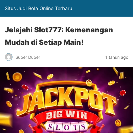
Situs Judi Bola Online Terbaru
Jelajahi Slot777: Kemenangan
Mudah di Setiap Main!
Super Duper
1 tahun ago