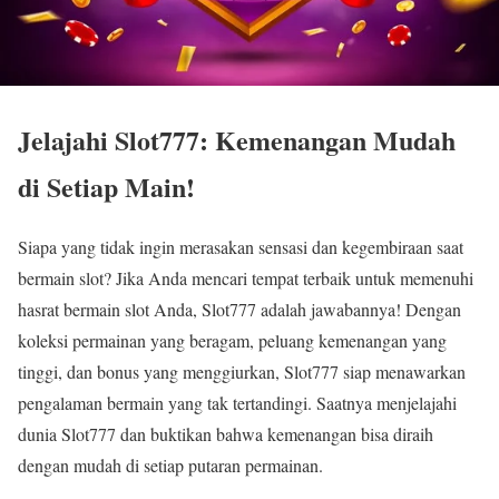
Jelajahi Slot777: Kemenangan Mudah
di Setiap Main!
Siapa yang tidak ingin merasakan sensasi dan kegembiraan saat
bermain slot? Jika Anda mencari tempat terbaik untuk memenuhi
hasrat bermain slot Anda, Slot777 adalah jawabannya! Dengan
koleksi permainan yang beragam, peluang kemenangan yang
tinggi, dan bonus yang menggiurkan, Slot777 siap menawarkan
pengalaman bermain yang tak tertandingi. Saatnya menjelajahi
dunia Slot777 dan buktikan bahwa kemenangan bisa diraih
dengan mudah di setiap putaran permainan.