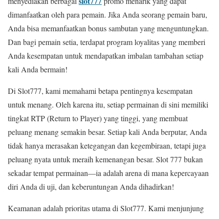
slot777
menyediakan berbagai
promo menarik yang dapat
dimanfaatkan oleh para pemain. Jika Anda seorang pemain baru,
Anda bisa memanfaatkan bonus sambutan yang menguntungkan.
Dan bagi pemain setia, terdapat program loyalitas yang memberi
Anda kesempatan untuk mendapatkan imbalan tambahan setiap
kali Anda bermain!
Di Slot777, kami memahami betapa pentingnya kesempatan
untuk menang. Oleh karena itu, setiap permainan di sini memiliki
tingkat RTP (Return to Player) yang tinggi, yang membuat
peluang menang semakin besar. Setiap kali Anda berputar, Anda
tidak hanya merasakan ketegangan dan kegembiraan, tetapi juga
peluang nyata untuk meraih kemenangan besar. Slot 777 bukan
sekadar tempat permainan—ia adalah arena di mana kepercayaan
diri Anda di uji, dan keberuntungan Anda dihadirkan!
Keamanan adalah prioritas utama di Slot777. Kami menjunjung