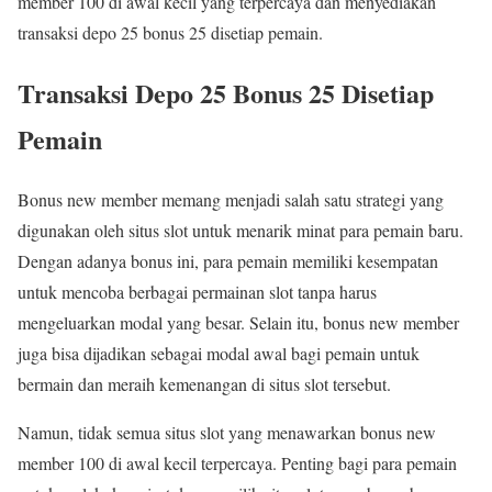
member 100 di awal kecil yang terpercaya dan menyediakan
transaksi depo 25 bonus 25 disetiap pemain.
Transaksi Depo 25 Bonus 25 Disetiap
Pemain
Bonus new member memang menjadi salah satu strategi yang
digunakan oleh situs slot untuk menarik minat para pemain baru.
Dengan adanya bonus ini, para pemain memiliki kesempatan
untuk mencoba berbagai permainan slot tanpa harus
mengeluarkan modal yang besar. Selain itu, bonus new member
juga bisa dijadikan sebagai modal awal bagi pemain untuk
bermain dan meraih kemenangan di situs slot tersebut.
Namun, tidak semua situs slot yang menawarkan bonus new
member 100 di awal kecil terpercaya. Penting bagi para pemain