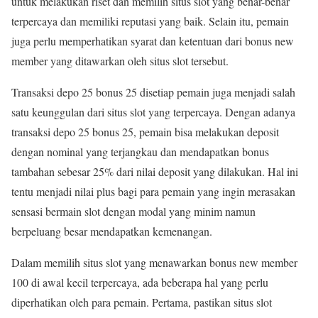
untuk melakukan riset dan memilih situs slot yang benar-benar
terpercaya dan memiliki reputasi yang baik. Selain itu, pemain
juga perlu memperhatikan syarat dan ketentuan dari bonus new
member yang ditawarkan oleh situs slot tersebut.
Transaksi depo 25 bonus 25 disetiap pemain juga menjadi salah
satu keunggulan dari situs slot yang terpercaya. Dengan adanya
transaksi depo 25 bonus 25, pemain bisa melakukan deposit
dengan nominal yang terjangkau dan mendapatkan bonus
tambahan sebesar 25% dari nilai deposit yang dilakukan. Hal ini
tentu menjadi nilai plus bagi para pemain yang ingin merasakan
sensasi bermain slot dengan modal yang minim namun
berpeluang besar mendapatkan kemenangan.
Dalam memilih situs slot yang menawarkan bonus new member
100 di awal kecil terpercaya, ada beberapa hal yang perlu
diperhatikan oleh para pemain. Pertama, pastikan situs slot