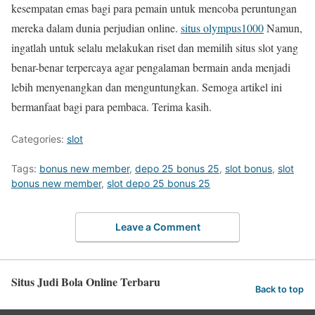
kesempatan emas bagi para pemain untuk mencoba peruntungan
mereka dalam dunia perjudian online.
situs olympus1000
Namun,
ingatlah untuk selalu melakukan riset dan memilih situs slot yang
benar-benar terpercaya agar pengalaman bermain anda menjadi
lebih menyenangkan dan menguntungkan. Semoga artikel ini
bermanfaat bagi para pembaca. Terima kasih.
Categories:
slot
Tags:
bonus new member
,
depo 25 bonus 25
,
slot bonus
,
slot
bonus new member
,
slot depo 25 bonus 25
Leave a Comment
Situs Judi Bola Online Terbaru
Back to top