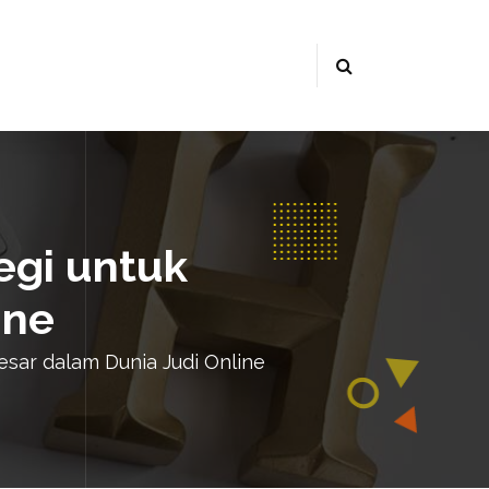
egi untuk
ine
esar dalam Dunia Judi Online