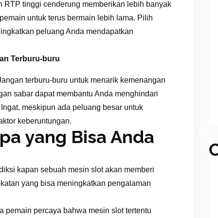
n RTP tinggi cenderung memberikan lebih banyak
main untuk terus bermain lebih lama. Pilih
ningkatkan peluang Anda mendapatkan
an Terburu-buru
Jangan terburu-buru untuk menarik kemenangan
ngan sabar dapat membantu Anda menghindari
 Ingat, meskipun ada peluang besar untuk
aktor keberuntungan.
Apa yang Bisa Anda
C
ediksi kapan sebuah mesin slot akan memberi
katan yang bisa meningkatkan pengalaman
 pemain percaya bahwa mesin slot tertentu