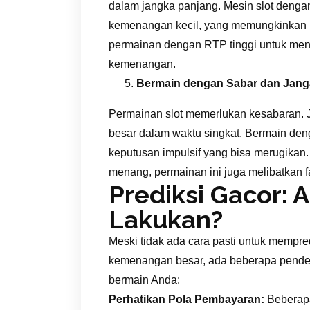
dalam jangka panjang. Mesin slot denga
kemenangan kecil, yang memungkinkan pe
permainan dengan RTP tinggi untuk me
kemenangan.
Bermain dengan Sabar dan Jang
Permainan slot memerlukan kesabaran. 
besar dalam waktu singkat. Bermain de
keputusan impulsif yang bisa merugikan.
menang, permainan ini juga melibatkan f
Prediksi Gacor: 
Lakukan?
Meski tidak ada cara pasti untuk mempr
kemenangan besar, ada beberapa pende
bermain Anda:
Perhatikan Pola Pembayaran:
Beberapa