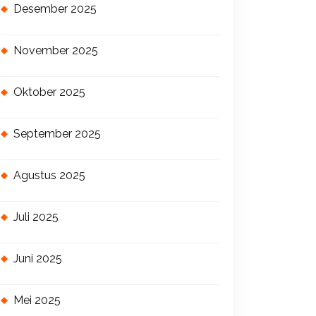
Desember 2025
November 2025
Oktober 2025
September 2025
Agustus 2025
Juli 2025
Juni 2025
Mei 2025