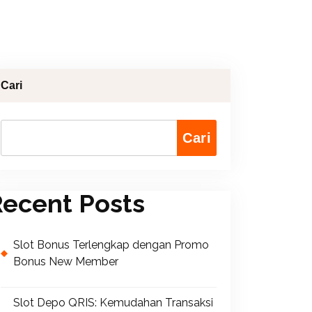
Cari
Cari
ecent Posts
Slot Bonus Terlengkap dengan Promo
Bonus New Member
Slot Depo QRIS: Kemudahan Transaksi