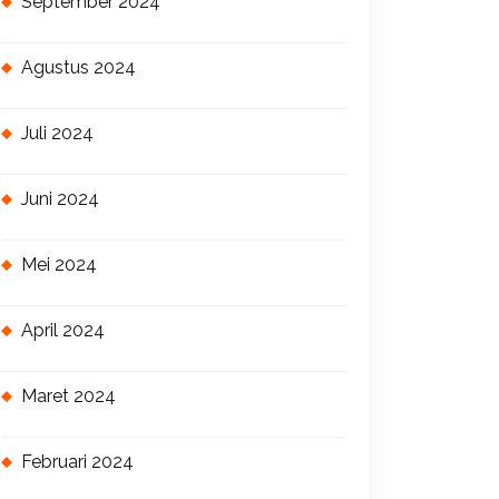
September 2024
Agustus 2024
Juli 2024
Juni 2024
Mei 2024
April 2024
Maret 2024
Februari 2024