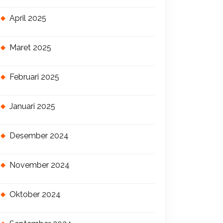
April 2025
Maret 2025
Februari 2025
Januari 2025
Desember 2024
November 2024
Oktober 2024