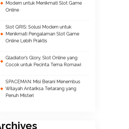
Modern untuk Menikmati Slot Game
Online
Slot QRIS: Solusi Modern untuk
Menikmati Pengalaman Slot Game
Online Lebih Praktis
Gladiator’s Glory, Slot Online yang
Cocok untuk Pecinta Tema Romawi
SPACEMAN: Misi Berani Menembus
Wilayah Antariksa Terlarang yang
Penuh Misteri
rchives