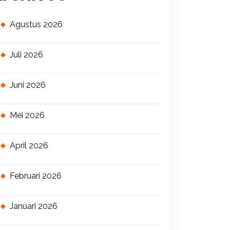
Agustus 2026
Juli 2026
Juni 2026
Mei 2026
April 2026
Februari 2026
Januari 2026