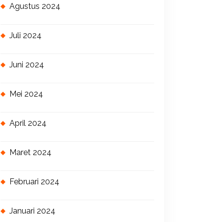
Agustus 2024
Juli 2024
Juni 2024
Mei 2024
April 2024
Maret 2024
Februari 2024
Januari 2024