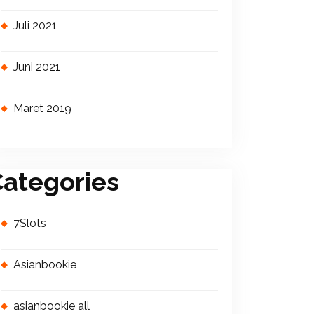
Juli 2021
Juni 2021
Maret 2019
ategories
7Slots
Asianbookie
asianbookie all