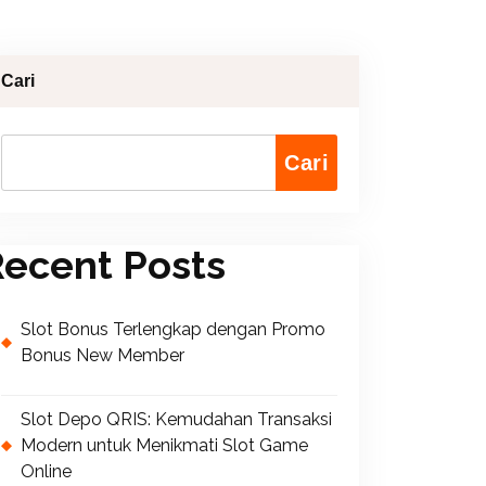
Cari
Cari
ecent Posts
Slot Bonus Terlengkap dengan Promo
Bonus New Member
Slot Depo QRIS: Kemudahan Transaksi
Modern untuk Menikmati Slot Game
Online