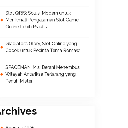
Slot QRIS: Solusi Modern untuk
Menikmati Pengalaman Slot Game
Online Lebih Praktis
Gladiator’s Glory, Slot Online yang
Cocok untuk Pecinta Tema Romawi
SPACEMAN: Misi Berani Menembus
Wilayah Antariksa Terlarang yang
Penuh Misteri
rchives
Agustus 2026