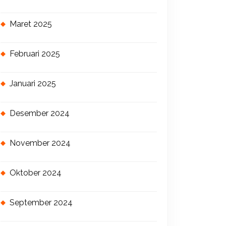
Maret 2025
Februari 2025
Januari 2025
Desember 2024
November 2024
Oktober 2024
September 2024