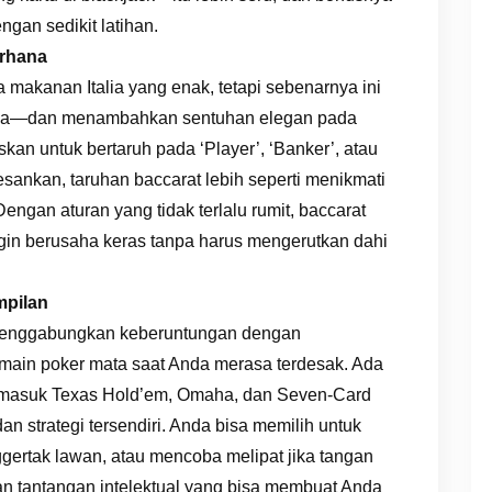
ngan sedikit latihan.
erhana
 makanan Italia yang enak, tetapi sebenarnya ini
ana—dan menambahkan sentuhan elegan pada
an untuk bertaruh pada ‘Player’, ‘Banker’, atau
ankan, taruhan baccarat lebih seperti menikmati
gan aturan yang tidak terlalu rumit, baccarat
ngin berusaha keras tanpa harus mengerutkan dahi
mpilan
menggabungkan keberuntungan dengan
ermain poker mata saat Anda merasa terdesak. Ada
 termasuk Texas Hold’em, Omaha, dan Seven-Card
dan strategi tersendiri. Anda bisa memilih untuk
gertak lawan, atau mencoba melipat jika tangan
n tantangan intelektual yang bisa membuat Anda