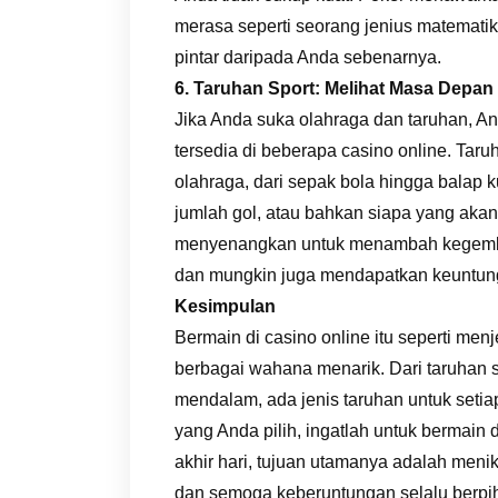
merasa seperti seorang jenius matemati
pintar daripada Anda sebenarnya.
6. Taruhan Sport: Melihat Masa Depa
Jika Anda suka olahraga dan taruhan, An
tersedia di beberapa casino online. Taru
olahraga, dari sepak bola hingga balap k
jumlah gol, atau bahkan siapa yang akan
menyenangkan untuk menambah kegembir
dan mungkin juga mendapatkan keuntun
Kesimpulan
Bermain di casino online itu seperti me
berbagai wahana menarik. Dari taruhan s
mendalam, ada jenis taruhan untuk setia
yang Anda pilih, ingatlah untuk bermai
akhir hari, tujuan utamanya adalah men
dan semoga keberuntungan selalu berpih