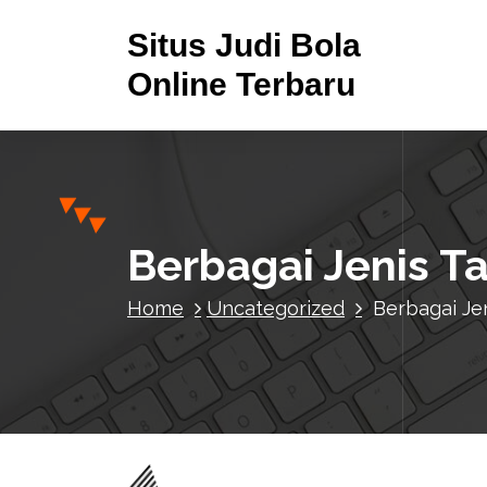
S
Situs Judi Bola
k
i
Online Terbaru
p
t
o
c
o
n
t
Berbagai Jenis T
e
n
Home
Uncategorized
Berbagai Je
t