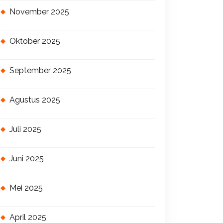
November 2025
Oktober 2025
September 2025
Agustus 2025
Juli 2025
Juni 2025
Mei 2025
April 2025