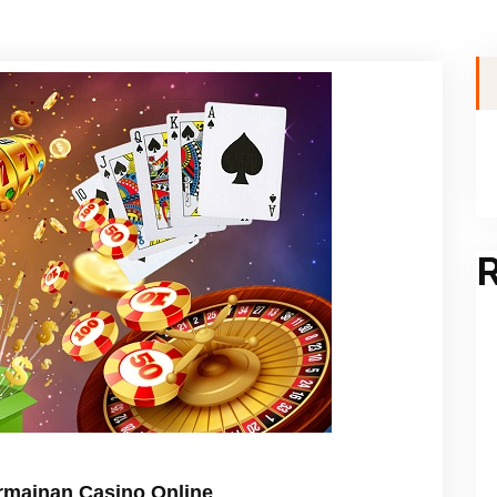
R
rmainan Casino Online