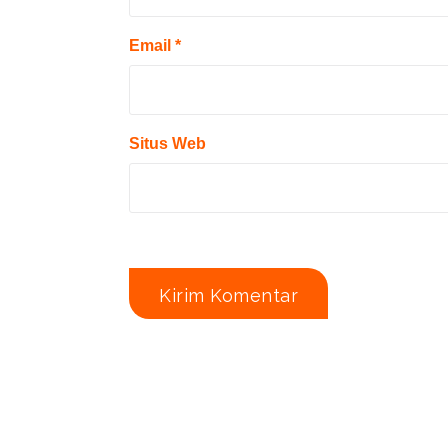
Email
*
Situs Web