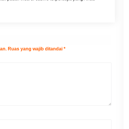
an.
Ruas yang wajib ditandai
*