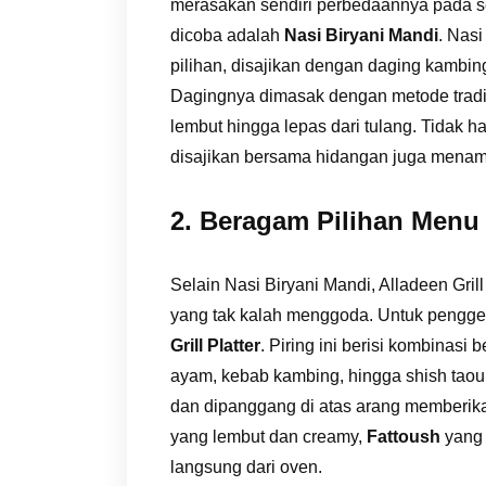
merasakan sendiri perbedaannya pada se
dicoba adalah
Nasi Biryani Mandi
. Nas
pilihan, disajikan dengan daging kambi
Dagingnya dimasak dengan metode tradis
lembut hingga lepas dari tulang. Tidak 
disajikan bersama hidangan juga menam
2. Beragam Pilihan Menu
Selain Nasi Biryani Mandi, Alladeen Gr
yang tak kalah menggoda. Untuk pengg
Grill Platter
. Piring ini berisi kombinasi
ayam, kebab kambing, hingga shish tao
dan dipanggang di atas arang memberik
yang lembut dan creamy,
Fattoush
yang 
langsung dari oven.