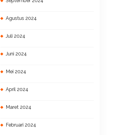
September 2024
Agustus 2024
Juli 2024
Juni 2024
Mei 2024
April 2024
Maret 2024
Februari 2024