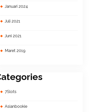
Januari 2024
Juli 2021
Juni 2021
Maret 2019
ategories
7Slots
Asianbookie