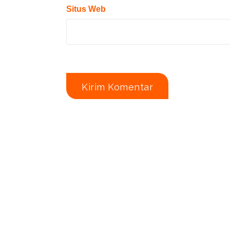
Situs Web