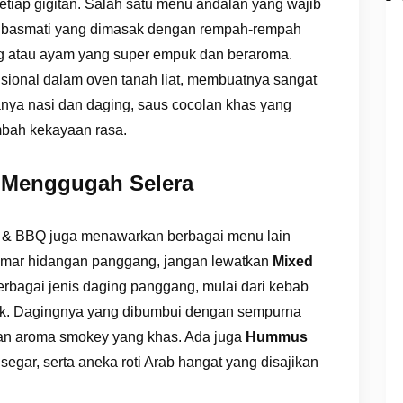
tiap gigitan. Salah satu menu andalan yang wajib
i basmati yang dimasak dengan rempah-rempah
ng atau ayam yang super empuk dan beraroma.
ional dalam oven tanah liat, membuatnya sangat
hanya nasi dan daging, saus cocolan khas yang
bah kekayaan rasa.
 Menggugah Selera
ill & BBQ juga menawarkan berbagai menu lain
emar hidangan panggang, jangan lewatkan
Mixed
 berbagai jenis daging panggang, mulai dari kebab
uk. Dagingnya yang dibumbui dengan sempurna
an aroma smokey yang khas. Ada juga
Hummus
segar, serta aneka roti Arab hangat yang disajikan