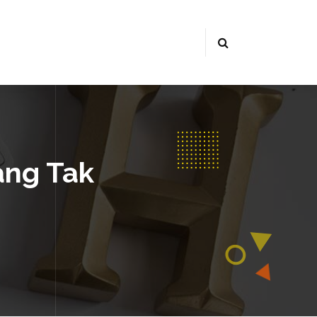
ang Tak