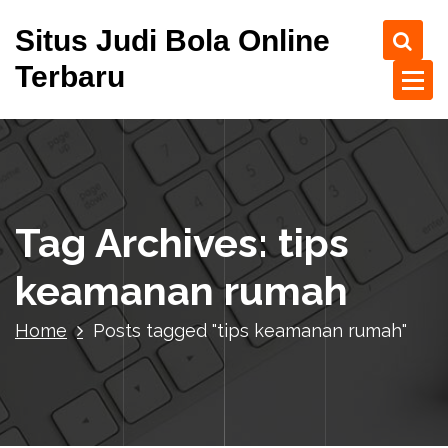
S
Situs Judi Bola Online
k
i
Terbaru
p
t
o
c
o
n
t
Tag Archives: tips
e
n
keamanan rumah
t
Home
Posts tagged "tips keamanan rumah"