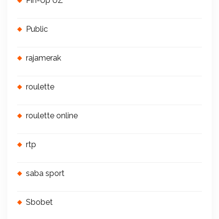
Pin-Up UZ
Public
rajamerak
roulette
roulette online
rtp
saba sport
Sbobet