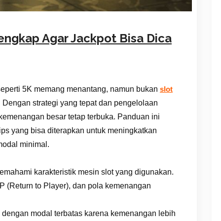
engkap Agar Jackpot Bisa Dica
l seperti 5K memang menantang, namun bukan
slot
t. Dengan strategi yang tepat dan pengelolaan
kemenangan besar tetap terbuka. Panduan ini
ps yang bisa diterapkan untuk meningkatkan
modal minimal.
emahami karakteristik mesin slot yang digunakan.
 RTP (Return to Player), dan pola kemenangan
n dengan modal terbatas karena kemenangan lebih