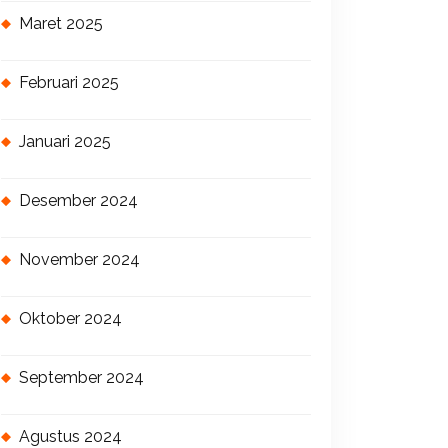
Maret 2025
Februari 2025
Januari 2025
Desember 2024
November 2024
Oktober 2024
September 2024
Agustus 2024