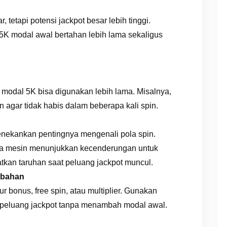
 tetapi potensi jackpot besar lebih tinggi.
5K modal awal bertahan lebih lama sekaligus
 modal 5K bisa digunakan lebih lama. Misalnya,
 agar tidak habis dalam beberapa kali spin.
ekankan pentingnya mengenali pola spin.
ya mesin menunjukkan kecenderungan untuk
atkan taruhan saat peluang jackpot muncul.
mbahan
r bonus, free spin, atau multiplier. Gunakan
n peluang jackpot tanpa menambah modal awal.