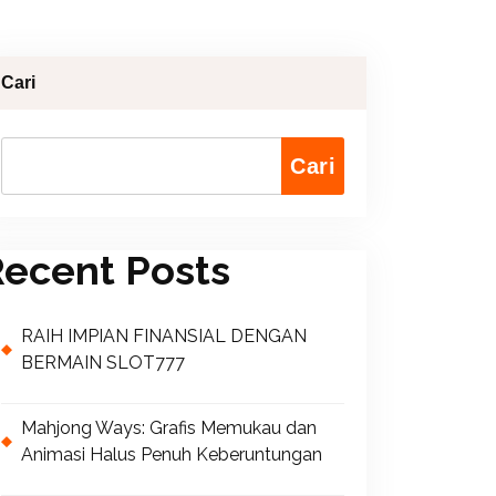
Cari
Cari
ecent Posts
RAIH IMPIAN FINANSIAL DENGAN
BERMAIN SLOT777
Mahjong Ways: Grafis Memukau dan
Animasi Halus Penuh Keberuntungan