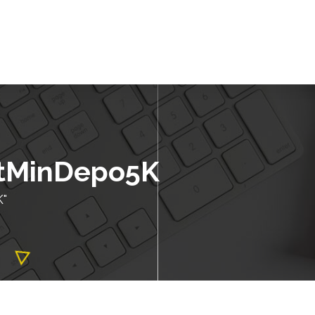
otMinDepo5K
K"