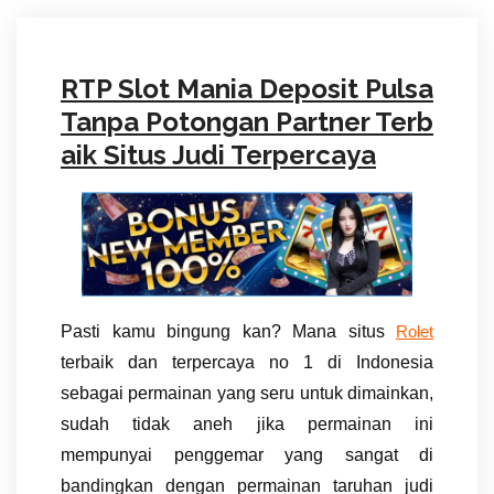
RTP Slot Mania Deposit Pulsa
Tanpa Potongan Partner Terb
aik Situs Judi Terpercaya
Pasti kamu bingung kan? Mana situs
Rolet
terbaik dan terpercaya no 1 di Indonesia
sebagai permainan yang seru untuk dimainkan,
sudah tidak aneh jika permainan ini
mempunyai penggemar yang sangat di
bandingkan dengan permainan taruhan judi