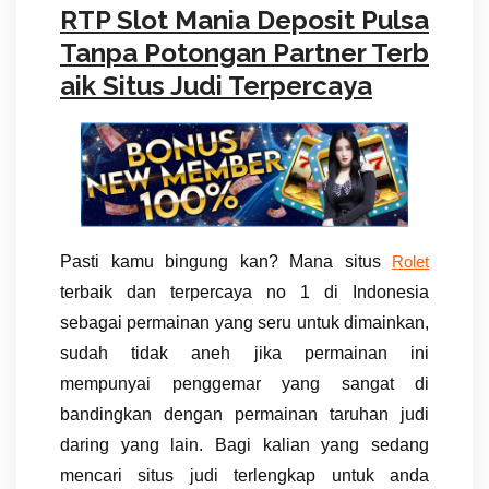
RTP Slot Mania Deposit Pulsa
Tanpa Potongan Partner Terb
aik Situs Judi Terpercaya
Pasti kamu bingung kan? Mana situs
Rolet
terbaik dan terpercaya no 1 di Indonesia
sebagai permainan yang seru untuk dimainkan,
sudah tidak aneh jika permainan ini
mempunyai penggemar yang sangat di
bandingkan dengan permainan taruhan judi
daring yang lain. Bagi kalian yang sedang
mencari situs judi terlengkap untuk anda