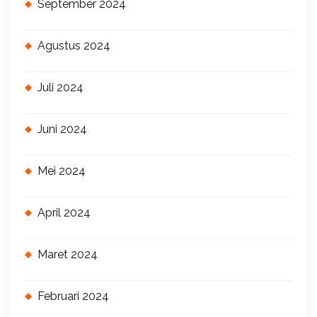
September 2024
Agustus 2024
Juli 2024
Juni 2024
Mei 2024
April 2024
Maret 2024
Februari 2024