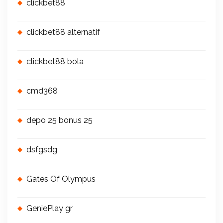
clickbet88
clickbet88 alternatif
clickbet88 bola
cmd368
depo 25 bonus 25
dsfgsdg
Gates Of Olympus
GeniePlay gr