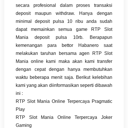
secara profesional dalam proses transaksi
deposit maupun withdraw. Hanya dengan
minimal deposit pulsa 10 ribu anda sudah
dapat memainkan semua game RTP Slot
Mania deposit pulsa 10rb. Berapapun
kemenangan para bettor Habanero saat
melakukan taruhan bersama agen RTP Slot
Mania online kami maka akan kami transfer
dengan cepat dengan hanya membutuhkan
waktu beberapa menit saja. Berikut kelebihan
kami yang akan diinformasikan seperti dibawah
ini :
RTP Slot Mania Online Terpercaya Pragmatic
Play
RTP Slot Mania Online Terpercaya Joker
Gaming