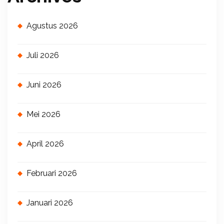
Agustus 2026
Juli 2026
Juni 2026
Mei 2026
April 2026
Februari 2026
Januari 2026