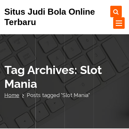
S
Situs Judi Bola Online
k
i
Terbaru
p
t
o
c
o
n
t
Tag Archives: Slot
e
n
Mania
t
Home
Posts tagged "Slot Mania"