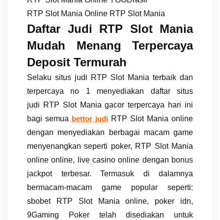
RTP Slot Mania Online RTP Slot Mania
Daftar Judi RTP Slot Mania
Mudah Menang Terpercaya
Deposit Termurah
Selaku situs judi RTP Slot Mania terbaik dan
terpercaya no 1 menyediakan daftar situs
judi RTP Slot Mania gacor terpercaya hari ini
bagi semua
RTP Slot Mania online
bettor judi
dengan menyediakan berbagai macam game
menyenangkan seperti poker, RTP Slot Mania
online online, live casino online dengan bonus
jackpot terbesar. Termasuk di dalamnya
bermacam-macam game popular seperti:
sbobet RTP Slot Mania online, poker idn,
9Gaming Poker telah disediakan untuk