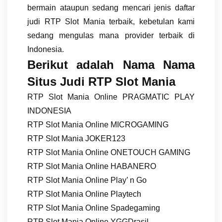
bermain ataupun sedang mencari jenis daftar
judi RTP Slot Mania terbaik, kebetulan kami
sedang mengulas mana provider terbaik di
Indonesia.
Berikut adalah Nama Nama
Situs Judi RTP Slot Mania
RTP Slot Mania Online PRAGMATIC PLAY
INDONESIA
RTP Slot Mania Online MICROGAMING
RTP Slot Mania JOKER123
RTP Slot Mania Online ONETOUCH GAMING
RTP Slot Mania Online HABANERO
RTP Slot Mania Online Play’ n Go
RTP Slot Mania Online Playtech
RTP Slot Mania Online Spadegaming
RTP Slot Mania Online YGGDrasil