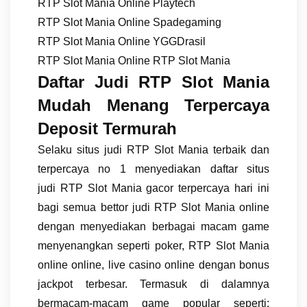
RTP Slot Mania Online Playtech
RTP Slot Mania Online Spadegaming
RTP Slot Mania Online YGGDrasil
RTP Slot Mania Online RTP Slot Mania
Daftar Judi RTP Slot Mania
Mudah Menang Terpercaya
Deposit Termurah
Selaku situs judi RTP Slot Mania terbaik dan
terpercaya no 1 menyediakan daftar situs
judi RTP Slot Mania gacor terpercaya hari ini
bagi semua bettor judi RTP Slot Mania online
dengan menyediakan berbagai macam game
menyenangkan seperti poker, RTP Slot Mania
online online, live casino online dengan bonus
jackpot terbesar. Termasuk di dalamnya
bermacam-macam game popular seperti: