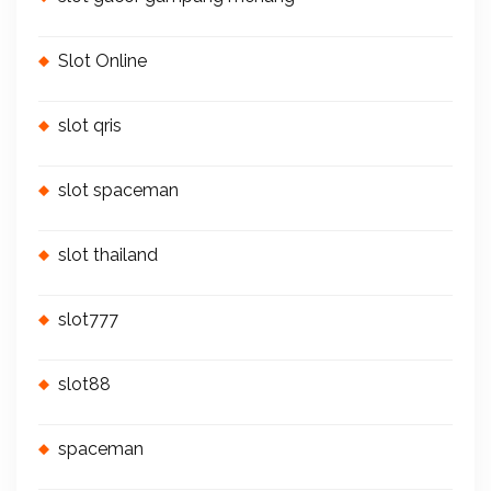
Slot Online
slot qris
slot spaceman
slot thailand
slot777
slot88
spaceman