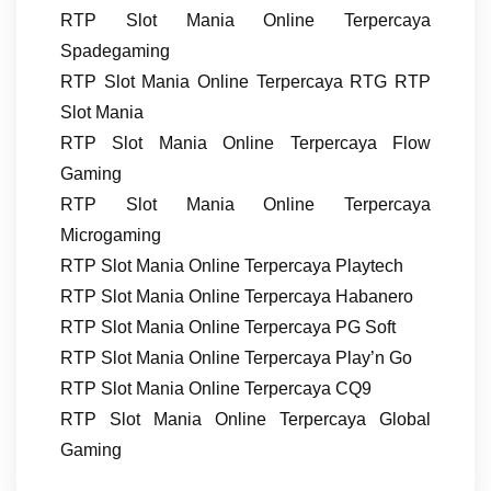
RTP Slot Mania Online Terpercaya
Spadegaming
RTP Slot Mania Online Terpercaya RTG RTP
Slot Mania
RTP Slot Mania Online Terpercaya Flow
Gaming
RTP Slot Mania Online Terpercaya
Microgaming
RTP Slot Mania Online Terpercaya Playtech
RTP Slot Mania Online Terpercaya Habanero
RTP Slot Mania Online Terpercaya PG Soft
RTP Slot Mania Online Terpercaya Play’n Go
RTP Slot Mania Online Terpercaya CQ9
RTP Slot Mania Online Terpercaya Global
Gaming