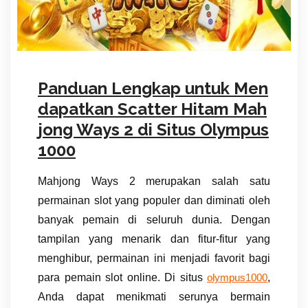
Panduan Lengkap untuk Men
dapatkan Scatter Hitam Mah
jong Ways 2 di Situs Olympus
1000
Mahjong Ways 2 merupakan salah satu
permainan slot yang populer dan diminati oleh
banyak pemain di seluruh dunia. Dengan
tampilan yang menarik dan fitur-fitur yang
menghibur, permainan ini menjadi favorit bagi
para pemain slot online. Di situs
,
olympus1000
Anda dapat menikmati serunya bermain