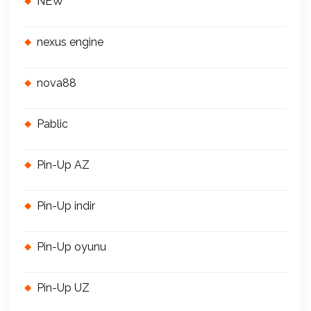
NEW
nexus engine
nova88
Pablic
Pin-Up AZ
Pin-Up indir
Pin-Up oyunu
Pin-Up UZ