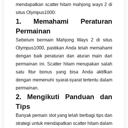
mendapatkan scatter hitam mahjong ways 2 di
situs Olympus1000:
1. Memahami Peraturan
Permainan
Sebelum bermain Mahjong Ways 2 di situs
Olympus1000, pastikan Anda telah memahami
dengan baik peraturan dan aturan main dari
permainan ini. Scatter hitam merupakan salah
satu fitur bonus yang bisa Anda aktifkan
dengan memenuhi syarat-syarat tertentu dalam
permainan.
2. Mengikuti Panduan dan
Tips
Banyak pemain slot yang telah berbagi tips dan
strategi untuk mendapatkan scatter hitam dalam