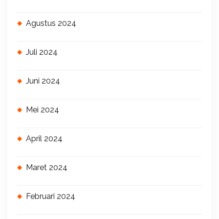
Agustus 2024
Juli 2024
Juni 2024
Mei 2024
April 2024
Maret 2024
Februari 2024