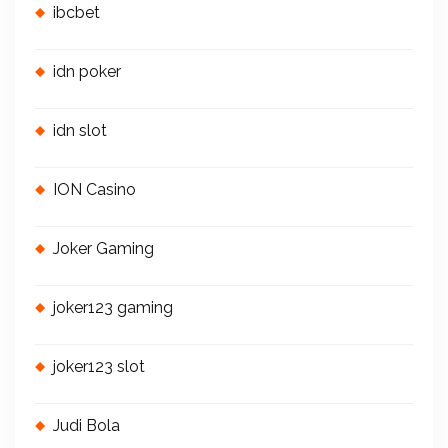
ibcbet
idn poker
idn slot
ION Casino
Joker Gaming
joker123 gaming
joker123 slot
Judi Bola