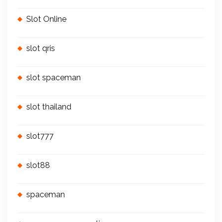
Slot Online
slot qris
slot spaceman
slot thailand
slot777
slot88
spaceman