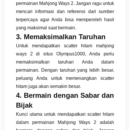
permainan Mahjong Ways 2. Jangan ragu untuk
mencari informasi dan referensi dari sumber
terpercaya agar Anda bisa memperoleh hasil
yang maksimal saat bermain.
3. Memaksimalkan Taruhan
Untuk mendapatkan scatter hitam mahjong
ways 2 di situs Olympus1000, Anda perlu
memaksimalkan taruhan Anda dalam
permainan. Dengan taruhan yang lebih besar,
peluang Anda untuk memenangkan scatter
hitam juga akan semakin besar.
4. Bermain dengan Sabar dan
Bijak
Kunci utama untuk mendapatkan scatter hitam
dalam permainan Mahjong Ways 2 adalah