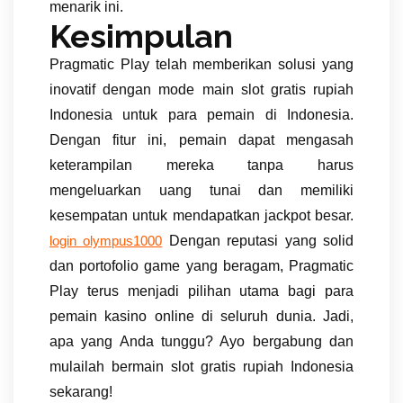
menarik ini.
Kesimpulan
Pragmatic Play telah memberikan solusi yang
inovatif dengan mode main slot gratis rupiah
Indonesia untuk para pemain di Indonesia.
Dengan fitur ini, pemain dapat mengasah
keterampilan mereka tanpa harus
mengeluarkan uang tunai dan memiliki
kesempatan untuk mendapatkan jackpot besar.
Dengan reputasi yang solid
login olympus1000
dan portofolio game yang beragam, Pragmatic
Play terus menjadi pilihan utama bagi para
pemain kasino online di seluruh dunia. Jadi,
apa yang Anda tunggu? Ayo bergabung dan
mulailah bermain slot gratis rupiah Indonesia
sekarang!