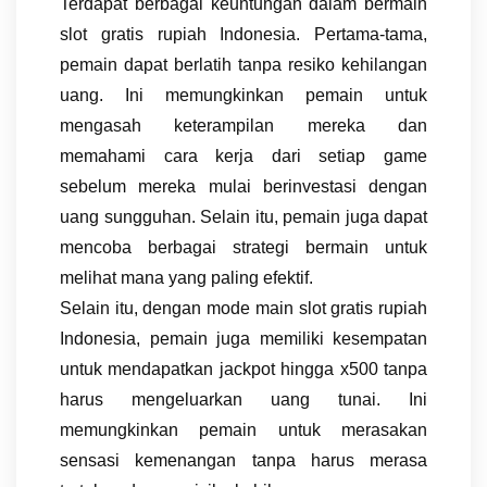
Terdapat berbagai keuntungan dalam bermain
slot gratis rupiah Indonesia. Pertama-tama,
pemain dapat berlatih tanpa resiko kehilangan
uang. Ini memungkinkan pemain untuk
mengasah keterampilan mereka dan
memahami cara kerja dari setiap game
sebelum mereka mulai berinvestasi dengan
uang sungguhan. Selain itu, pemain juga dapat
mencoba berbagai strategi bermain untuk
melihat mana yang paling efektif.
Selain itu, dengan mode main slot gratis rupiah
Indonesia, pemain juga memiliki kesempatan
untuk mendapatkan jackpot hingga x500 tanpa
harus mengeluarkan uang tunai. Ini
memungkinkan pemain untuk merasakan
sensasi kemenangan tanpa harus merasa