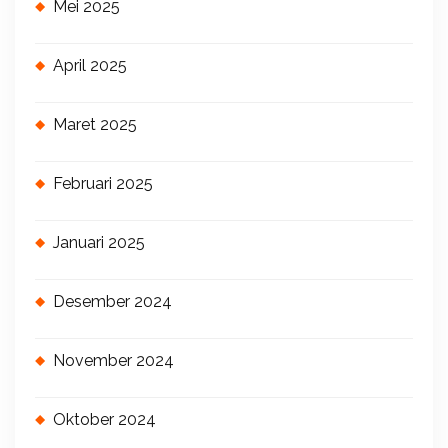
Mei 2025
April 2025
Maret 2025
Februari 2025
Januari 2025
Desember 2024
November 2024
Oktober 2024