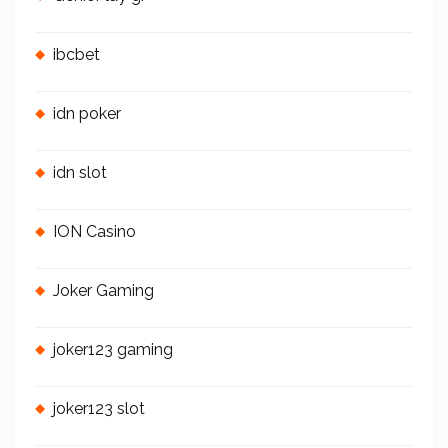
ibcbet
idn poker
idn slot
ION Casino
Joker Gaming
joker123 gaming
joker123 slot