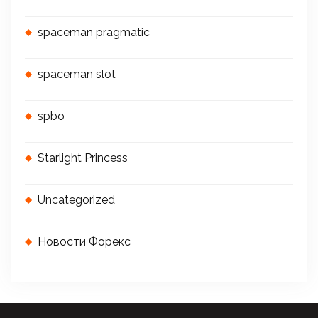
spaceman pragmatic
spaceman slot
spbo
Starlight Princess
Uncategorized
Новости Форекс