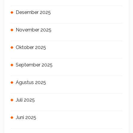
Desember 2025
November 2025
Oktober 2025
September 2025
Agustus 2025
Juli 2025
Juni 2025