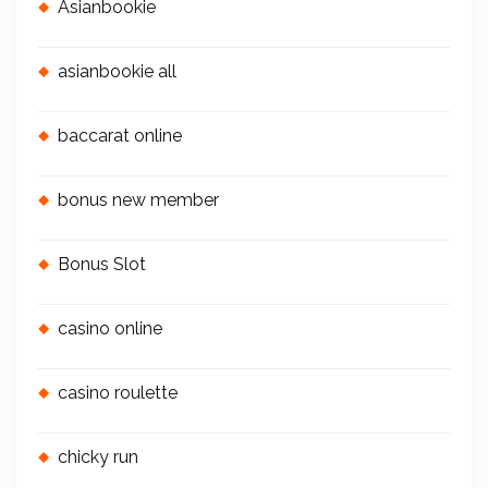
Asianbookie
asianbookie all
baccarat online
bonus new member
Bonus Slot
casino online
casino roulette
chicky run