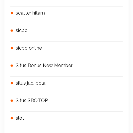
scatter hitam
sicbo
sicbo online
Situs Bonus New Member
situs judi bola
Situs SBOTOP
slot