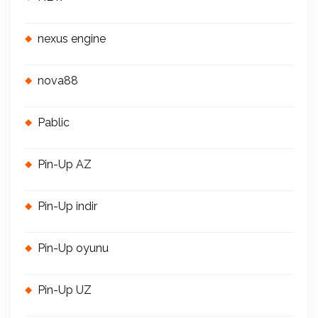
nexus engine
nova88
Pablic
Pin-Up AZ
Pin-Up indir
Pin-Up oyunu
Pin-Up UZ