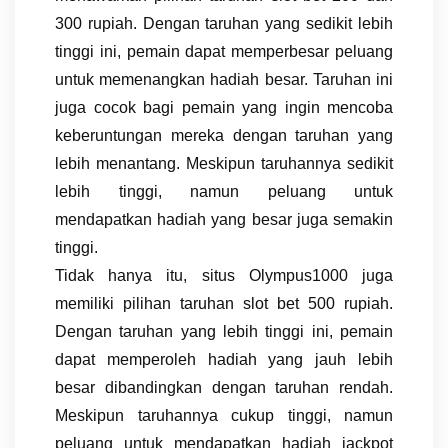
300 rupiah. Dengan taruhan yang sedikit lebih
tinggi ini, pemain dapat memperbesar peluang
untuk memenangkan hadiah besar. Taruhan ini
juga cocok bagi pemain yang ingin mencoba
keberuntungan mereka dengan taruhan yang
lebih menantang. Meskipun taruhannya sedikit
lebih tinggi, namun peluang untuk
mendapatkan hadiah yang besar juga semakin
tinggi.
Tidak hanya itu, situs Olympus1000 juga
memiliki pilihan taruhan slot bet 500 rupiah.
Dengan taruhan yang lebih tinggi ini, pemain
dapat memperoleh hadiah yang jauh lebih
besar dibandingkan dengan taruhan rendah.
Meskipun taruhannya cukup tinggi, namun
peluang untuk mendapatkan hadiah jackpot