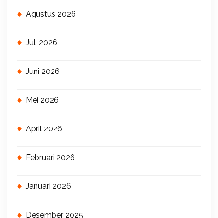
Agustus 2026
Juli 2026
Juni 2026
Mei 2026
April 2026
Februari 2026
Januari 2026
Desember 2025