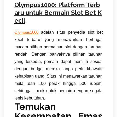
Olympus1000: Platform Terb
aru untuk Bermain Slot Bet K
ecil
adalah situs penyedia slot bet
Olympus1000
kecil terbaru yang menawarkan berbagai
macam pilihan permainan slot dengan taruhan
rendah. Dengan banyaknya pilihan taruhan
yang tersedia, pemain dapat memilih sesuai
dengan budget mereka tanpa perlu khawatir
kehabisan uang. Situs ini menawarkan taruhan
mulai dari 100 perak hingga 500 rupiah,
sehingga cocok untuk pemain dengan segala
jenis kebutuhan.
Temukan
Kesempatan Emas