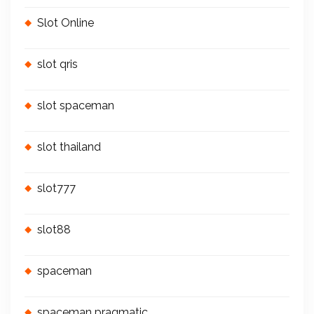
Slot Online
slot qris
slot spaceman
slot thailand
slot777
slot88
spaceman
spaceman pragmatic