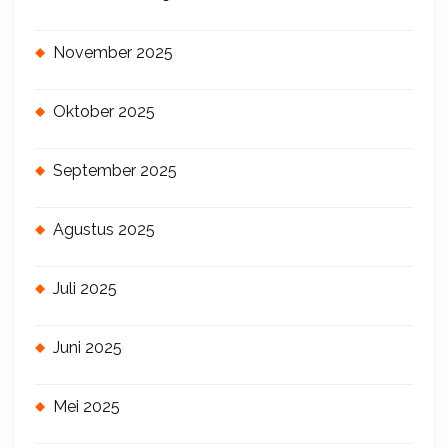
November 2025
Oktober 2025
September 2025
Agustus 2025
Juli 2025
Juni 2025
Mei 2025