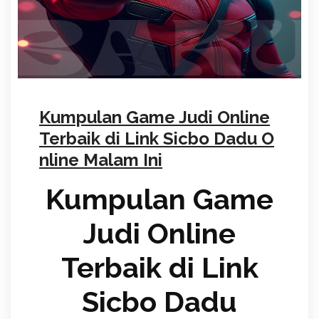
Kumpulan Game Judi Online
Terbaik di Link Sicbo Dadu O
nline Malam Ini
Kumpulan Game
Judi Online
Terbaik di Link
Sicbo Dadu