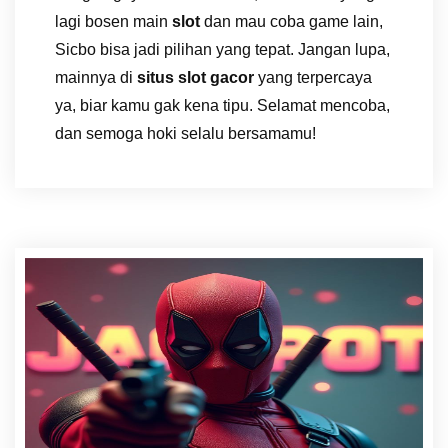
lagi bosen main
slot
dan mau coba game lain,
Sicbo bisa jadi pilihan yang tepat. Jangan lupa,
mainnya di
situs slot gacor
yang terpercaya
ya, biar kamu gak kena tipu. Selamat mencoba,
dan semoga hoki selalu bersamamu!