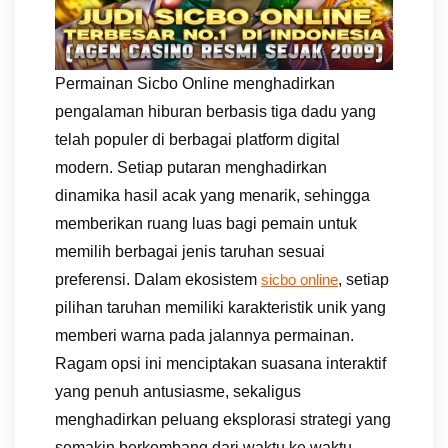
Permainan Sicbo Online menghadirkan
pengalaman hiburan berbasis tiga dadu yang
telah populer di berbagai platform digital
modern. Setiap putaran menghadirkan
dinamika hasil acak yang menarik, sehingga
memberikan ruang luas bagi pemain untuk
memilih berbagai jenis taruhan sesuai
preferensi. Dalam ekosistem
, setiap
sicbo online
pilihan taruhan memiliki karakteristik unik yang
memberi warna pada jalannya permainan.
Ragam opsi ini menciptakan suasana interaktif
yang penuh antusiasme, sekaligus
menghadirkan peluang eksplorasi strategi yang
semakin berkembang dari waktu ke waktu.