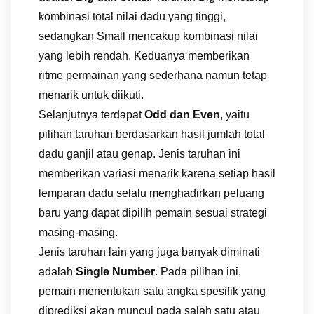
kombinasi total nilai dadu yang tinggi,
sedangkan Small mencakup kombinasi nilai
yang lebih rendah. Keduanya memberikan
ritme permainan yang sederhana namun tetap
menarik untuk diikuti.
Selanjutnya terdapat
Odd dan Even
, yaitu
pilihan taruhan berdasarkan hasil jumlah total
dadu ganjil atau genap. Jenis taruhan ini
memberikan variasi menarik karena setiap hasil
lemparan dadu selalu menghadirkan peluang
baru yang dapat dipilih pemain sesuai strategi
masing-masing.
Jenis taruhan lain yang juga banyak diminati
adalah
Single Number
. Pada pilihan ini,
pemain menentukan satu angka spesifik yang
diprediksi akan muncul pada salah satu atau