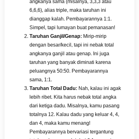
angkanya sama (misalnya, 3,3,3 atau
6,6,6), alias triple, maka taruhan ini
dianggap kalah. Pembayarannya 1:1.
Simpel, tapi lumayan buat pemanasan!
Taruhan Ganjil/Genap:
Mirip-mirip
dengan besar/kecil, tapi ini nebak total
angkanya ganjil atau genap. Ini juga
taruhan yang banyak diminati karena
peluangnya 50:50. Pembayarannya
sama, 1:1.
Taruhan Total Dadu:
Nah, kalau ini agak
lebih ribet. Kita harus nebak total angka
dari ketiga dadu. Misalnya, kamu pasang
totalnya 12. Kalau dadu yang keluar 4, 4,
dan 4, maka kamu menang!
Pembayarannya bervariasi tergantung