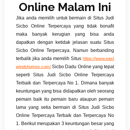
Online Malam Ini
Jika anda memilih untuk bermain di Situs Judi
Sicbo Online Terpercaya yang tidak bonafit
maka banyak kerugian yang bisa anda
dapatkan dengan ketidak jelasan suatu Situs
Sicbo Online Terpercaya. Namun berbanding
terbalik jika anda memilih Situs
https://www.east
Sicbo Dadu Online yang tepat
windshomes.com/
seperti Situs Judi Sicbo Online Terpercaya
Terbaik dan Terpercaya No 1. Dimana banyak
keuntungan yang bisa didapatkan oleh seorang
pemain baik itu pemain baru ataupun pemain
lama yang setia bermain di Situs Judi Sicbo
Online Terpercaya Terbaik dan Terpercaya No
1. Berikut merupakan 3 keuntungan besar yang