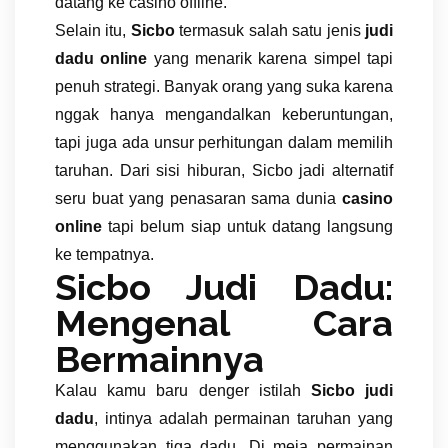
datang ke casino offline.
Selain itu,
Sicbo
termasuk salah satu jenis
judi
dadu online
yang menarik karena simpel tapi
penuh strategi. Banyak orang yang suka karena
nggak hanya mengandalkan keberuntungan,
tapi juga ada unsur perhitungan dalam memilih
taruhan. Dari sisi hiburan, Sicbo jadi alternatif
seru buat yang penasaran sama dunia
casino
online
tapi belum siap untuk datang langsung
ke tempatnya.
Sicbo Judi Dadu:
Mengenal Cara
Bermainnya
Kalau kamu baru denger istilah
Sicbo judi
dadu
, intinya adalah permainan taruhan yang
menggunakan tiga dadu. Di meja permainan