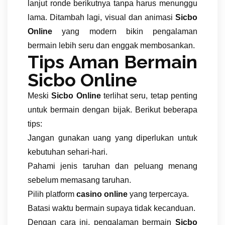
lanjut ronde berikutnya tanpa harus menunggu
lama. Ditambah lagi, visual dan animasi
Sicbo
Online
yang modern bikin pengalaman
bermain lebih seru dan enggak membosankan.
Tips Aman Bermain
Sicbo Online
Meski
Sicbo Online
terlihat seru, tetap penting
untuk bermain dengan bijak. Berikut beberapa
tips:
Jangan gunakan uang yang diperlukan untuk
kebutuhan sehari-hari.
Pahami jenis taruhan dan peluang menang
sebelum memasang taruhan.
Pilih platform
casino online
yang terpercaya.
Batasi waktu bermain supaya tidak kecanduan.
Dengan cara ini, pengalaman bermain
Sicbo