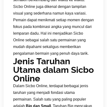
Sicbo Online juga dikenal dengan tampilan
visual yang sederhana namun kaya variasi.
Pemain dapat menikmati setiap momen dengan
fokus pada kombinasi angka yang muncul dari
lemparan dadu. Hal ini menjadikan Sicbo
Online sebagai salah satu permainan yang
mudah dipahami sekaligus memberikan
pengalaman bermain yang penuh daya tarik.
Jenis Taruhan
Utama dalam Sicbo
Online
Dalam Sicbo Online, terdapat berbagai jenis
taruhan yang menjadi fondasi utama
permainan. Salah satu yang paling populer
adalah
Big dan Small
. Taruhan Big mencakup