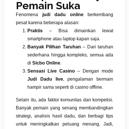
Pemain Suka
Fenomena
judi dadu online
berkembang
pesat karena beberapa alasan:
Praktis
– Bisa dimainkan lewat
smartphone atau laptop kapan saja.
Banyak Pilihan Taruhan
– Dari taruhan
sederhana hingga kompleks, semua ada
di
Sicbo Online
.
Sensasi Live Casino
– Dengan mode
Judi Dadu live
, pengalaman bermain
hampir sama seperti di casino offline.
Selain itu, ada faktor komunitas dan kompetisi.
Banyak pemain yang senang membandingkan
strategi, analisis hasil dadu, dan berbagi tips
untuk meningkatkan peluang menang. Jadi,