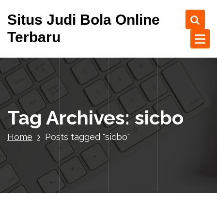
S
Situs Judi Bola Online
k
i
Terbaru
p
t
o
c
o
n
t
Tag Archives: sicbo
e
n
Home
Posts tagged "sicbo"
t