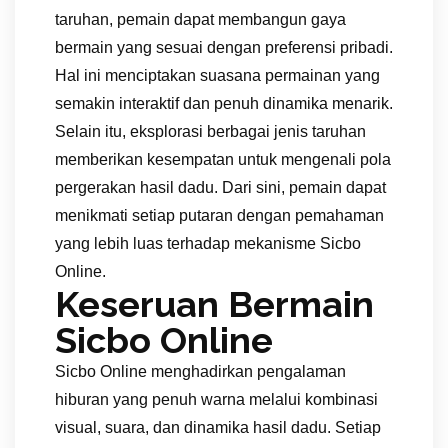
taruhan, pemain dapat membangun gaya
bermain yang sesuai dengan preferensi pribadi.
Hal ini menciptakan suasana permainan yang
semakin interaktif dan penuh dinamika menarik.
Selain itu, eksplorasi berbagai jenis taruhan
memberikan kesempatan untuk mengenali pola
pergerakan hasil dadu. Dari sini, pemain dapat
menikmati setiap putaran dengan pemahaman
yang lebih luas terhadap mekanisme Sicbo
Online.
Keseruan Bermain
Sicbo Online
Sicbo Online menghadirkan pengalaman
hiburan yang penuh warna melalui kombinasi
visual, suara, dan dinamika hasil dadu. Setiap