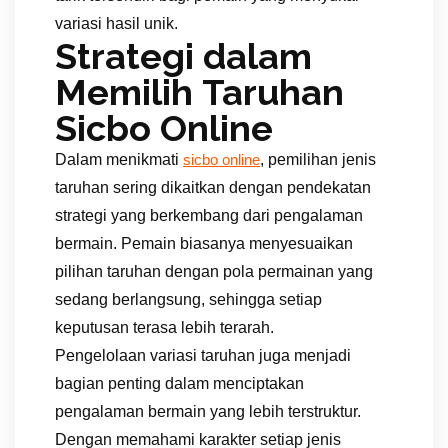
variasi hasil unik.
Strategi dalam
Memilih Taruhan
Sicbo Online
Dalam menikmati
, pemilihan jenis
sicbo online
taruhan sering dikaitkan dengan pendekatan
strategi yang berkembang dari pengalaman
bermain. Pemain biasanya menyesuaikan
pilihan taruhan dengan pola permainan yang
sedang berlangsung, sehingga setiap
keputusan terasa lebih terarah.
Pengelolaan variasi taruhan juga menjadi
bagian penting dalam menciptakan
pengalaman bermain yang lebih terstruktur.
Dengan memahami karakter setiap jenis