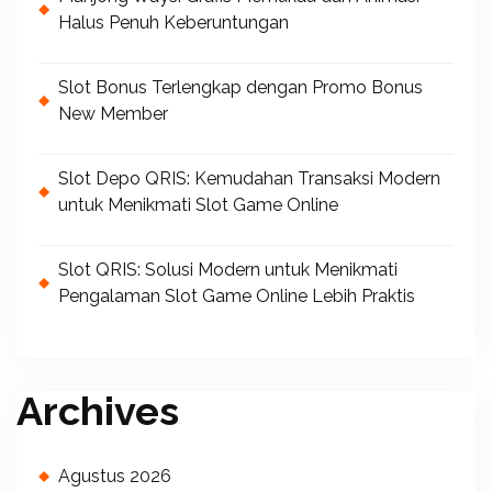
Halus Penuh Keberuntungan
Slot Bonus Terlengkap dengan Promo Bonus
New Member
Slot Depo QRIS: Kemudahan Transaksi Modern
untuk Menikmati Slot Game Online
Slot QRIS: Solusi Modern untuk Menikmati
Pengalaman Slot Game Online Lebih Praktis
Archives
Agustus 2026