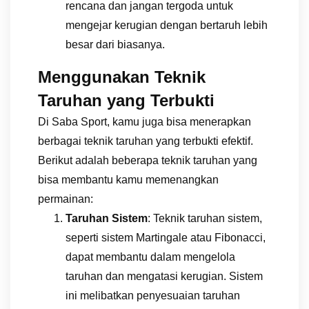
rencana dan jangan tergoda untuk
mengejar kerugian dengan bertaruh lebih
besar dari biasanya.
Menggunakan Teknik
Taruhan yang Terbukti
Di Saba Sport, kamu juga bisa menerapkan
berbagai teknik taruhan yang terbukti efektif.
Berikut adalah beberapa teknik taruhan yang
bisa membantu kamu memenangkan
permainan:
Taruhan Sistem
: Teknik taruhan sistem,
seperti sistem Martingale atau Fibonacci,
dapat membantu dalam mengelola
taruhan dan mengatasi kerugian. Sistem
ini melibatkan penyesuaian taruhan