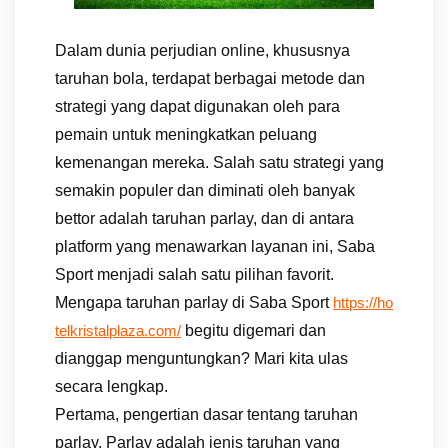
Dalam dunia perjudian online, khususnya
taruhan bola, terdapat berbagai metode dan
strategi yang dapat digunakan oleh para
pemain untuk meningkatkan peluang
kemenangan mereka. Salah satu strategi yang
semakin populer dan diminati oleh banyak
bettor adalah taruhan parlay, dan di antara
platform yang menawarkan layanan ini, Saba
Sport menjadi salah satu pilihan favorit.
Mengapa taruhan parlay di Saba Sport
https://ho
begitu digemari dan
telkristalplaza.com/
dianggap menguntungkan? Mari kita ulas
secara lengkap.
Pertama, pengertian dasar tentang taruhan
parlay. Parlay adalah jenis taruhan yang