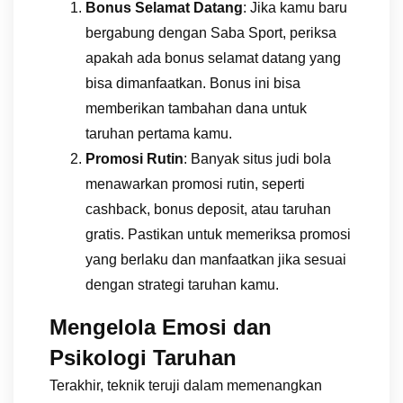
Bonus Selamat Datang
: Jika kamu baru
bergabung dengan Saba Sport, periksa
apakah ada bonus selamat datang yang
bisa dimanfaatkan. Bonus ini bisa
memberikan tambahan dana untuk
taruhan pertama kamu.
Promosi Rutin
: Banyak situs judi bola
menawarkan promosi rutin, seperti
cashback, bonus deposit, atau taruhan
gratis. Pastikan untuk memeriksa promosi
yang berlaku dan manfaatkan jika sesuai
dengan strategi taruhan kamu.
Mengelola Emosi dan
Psikologi Taruhan
Terakhir, teknik teruji dalam memenangkan