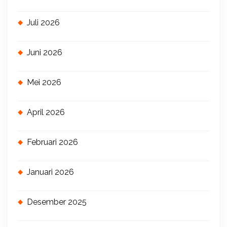
Juli 2026
Juni 2026
Mei 2026
April 2026
Februari 2026
Januari 2026
Desember 2025