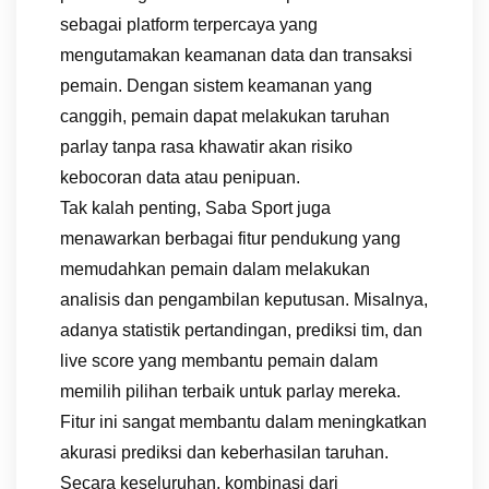
sebagai platform terpercaya yang
mengutamakan keamanan data dan transaksi
pemain. Dengan sistem keamanan yang
canggih, pemain dapat melakukan taruhan
parlay tanpa rasa khawatir akan risiko
kebocoran data atau penipuan.
Tak kalah penting, Saba Sport juga
menawarkan berbagai fitur pendukung yang
memudahkan pemain dalam melakukan
analisis dan pengambilan keputusan. Misalnya,
adanya statistik pertandingan, prediksi tim, dan
live score yang membantu pemain dalam
memilih pilihan terbaik untuk parlay mereka.
Fitur ini sangat membantu dalam meningkatkan
akurasi prediksi dan keberhasilan taruhan.
Secara keseluruhan, kombinasi dari