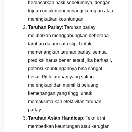
berdasarkan hasil sebelumnya, dengan
tujuan untuk mengimbangi kerugian atau
meningkatkan keuntungan.
Taruhan Parlay
: Taruhan parlay
melibatkan menggabungkan beberapa
taruhan dalam satu slip. Untuk
memenangkan taruhan parlay, semua
prediksi harus benar, tetapi jika berhasil,
potensi keuntungannya bisa sangat
besar. Pilih taruhan yang saling
melengkapi dan memiliki peluang
kemenangan yang tinggi untuk
memaksimalkan efektivitas taruhan
parlay.
Taruhan Asian Handicap
: Teknik ini
memberikan keuntungan atau kerugian