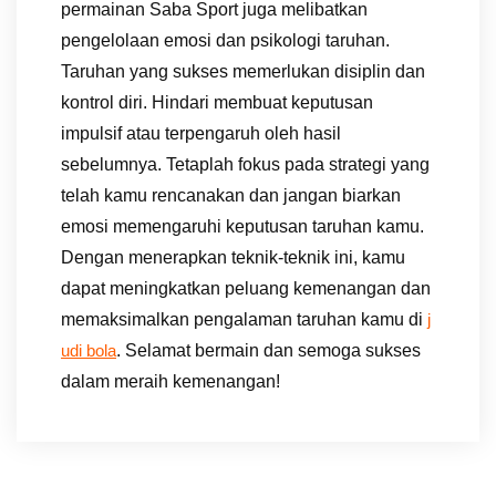
permainan Saba Sport juga melibatkan
pengelolaan emosi dan psikologi taruhan.
Taruhan yang sukses memerlukan disiplin dan
kontrol diri. Hindari membuat keputusan
impulsif atau terpengaruh oleh hasil
sebelumnya. Tetaplah fokus pada strategi yang
telah kamu rencanakan dan jangan biarkan
emosi memengaruhi keputusan taruhan kamu.
Dengan menerapkan teknik-teknik ini, kamu
dapat meningkatkan peluang kemenangan dan
memaksimalkan pengalaman taruhan kamu di
j
. Selamat bermain dan semoga sukses
udi bola
dalam meraih kemenangan!