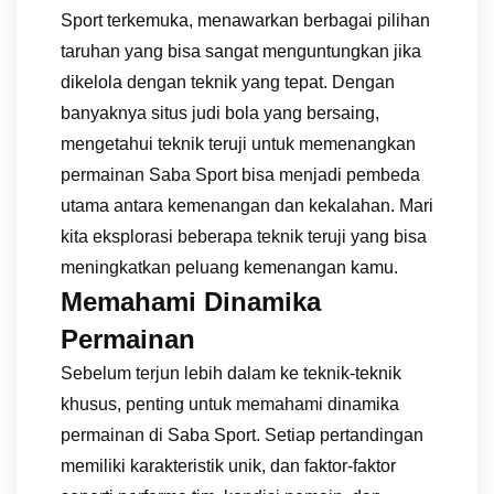
Sport terkemuka, menawarkan berbagai pilihan
taruhan yang bisa sangat menguntungkan jika
dikelola dengan teknik yang tepat. Dengan
banyaknya situs judi bola yang bersaing,
mengetahui teknik teruji untuk memenangkan
permainan Saba Sport bisa menjadi pembeda
utama antara kemenangan dan kekalahan. Mari
kita eksplorasi beberapa teknik teruji yang bisa
meningkatkan peluang kemenangan kamu.
Memahami Dinamika
Permainan
Sebelum terjun lebih dalam ke teknik-teknik
khusus, penting untuk memahami dinamika
permainan di Saba Sport. Setiap pertandingan
memiliki karakteristik unik, dan faktor-faktor