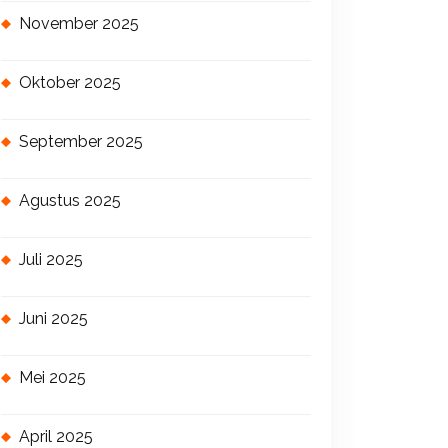
November 2025
Oktober 2025
September 2025
Agustus 2025
Juli 2025
Juni 2025
Mei 2025
April 2025