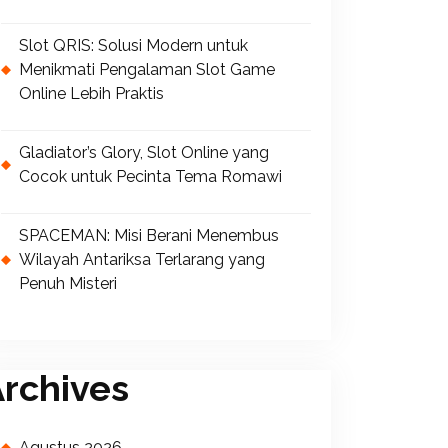
Slot QRIS: Solusi Modern untuk
Menikmati Pengalaman Slot Game
Online Lebih Praktis
Gladiator’s Glory, Slot Online yang
Cocok untuk Pecinta Tema Romawi
SPACEMAN: Misi Berani Menembus
Wilayah Antariksa Terlarang yang
Penuh Misteri
rchives
Agustus 2026