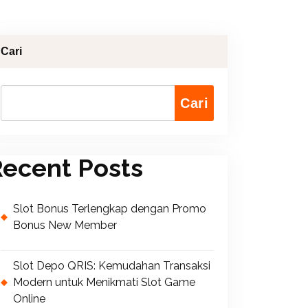
Cari
Cari
ecent Posts
Slot Bonus Terlengkap dengan Promo
Bonus New Member
Slot Depo QRIS: Kemudahan Transaksi
Modern untuk Menikmati Slot Game
Online