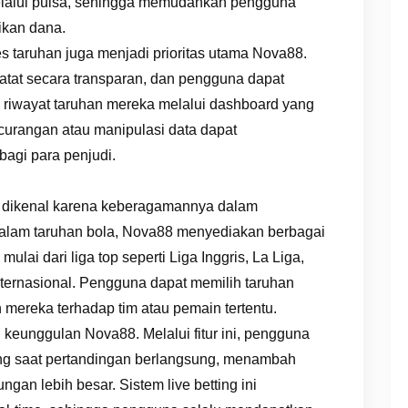
melalui pulsa, sehingga memudahkan pengguna
ikan dana.
 taruhan juga menjadi prioritas utama Nova88.
icatat secara transparan, dan pengguna dapat
iwayat taruhan mereka melalui dashboard yang
ecurangan atau manipulasi data dapat
bagi para penjudi.
a dikenal karena keberagamannya dalam
alam taruhan bola, Nova88 menyediakan berbagai
mulai dari liga top seperti Liga Inggris, La Liga,
internasional. Pengguna dapat memilih taruhan
mereka terhadap tim atau pemain tertentu.
u keunggulan Nova88. Melalui fitur ini, pengguna
ng saat pertandingan berlangsung, menambah
gan lebih besar. Sistem live betting ini