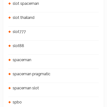
slot spaceman
slot thailand
slot777
slot88
spaceman
spaceman pragmatic
spaceman slot
spbo