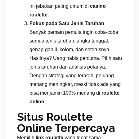
ini jebakan paling umum di
casino
roulette
.
Fokus pada Satu Jenis Taruhan
Banyak pemain pemula ingin coba-coba
semua jenis taruhan: angka tunggal,
genap-ganjil, kolom, dan seterusnya.
Hasilnya? Uang habis percuma. Pilih satu
jenis taruhan dan analisis polanya.
Dengan strategi yang terarah, peluang
menang meningkat, meski tidak ada yang
bisa menjamin 100% menang di
roulette
online
.
Situs Roulette
Online Terpercaya
Memilih
link roulette
yang tepat sama