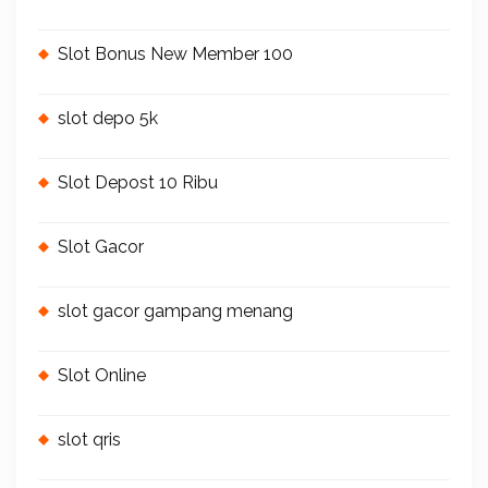
Slot Bonus New Member 100
slot depo 5k
Slot Depost 10 Ribu
Slot Gacor
slot gacor gampang menang
Slot Online
slot qris