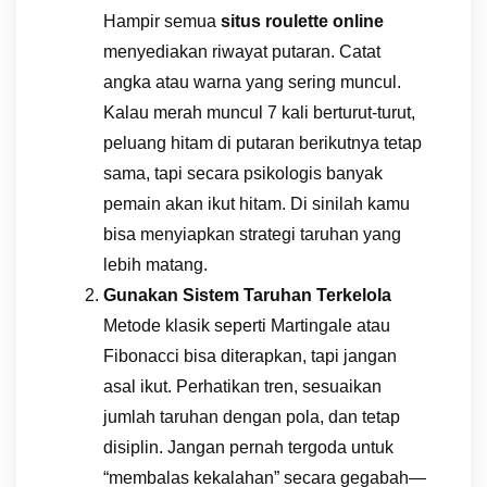
Hampir semua
situs roulette online
menyediakan riwayat putaran. Catat
angka atau warna yang sering muncul.
Kalau merah muncul 7 kali berturut-turut,
peluang hitam di putaran berikutnya tetap
sama, tapi secara psikologis banyak
pemain akan ikut hitam. Di sinilah kamu
bisa menyiapkan strategi taruhan yang
lebih matang.
Gunakan Sistem Taruhan Terkelola
Metode klasik seperti Martingale atau
Fibonacci bisa diterapkan, tapi jangan
asal ikut. Perhatikan tren, sesuaikan
jumlah taruhan dengan pola, dan tetap
disiplin. Jangan pernah tergoda untuk
“membalas kekalahan” secara gegabah—