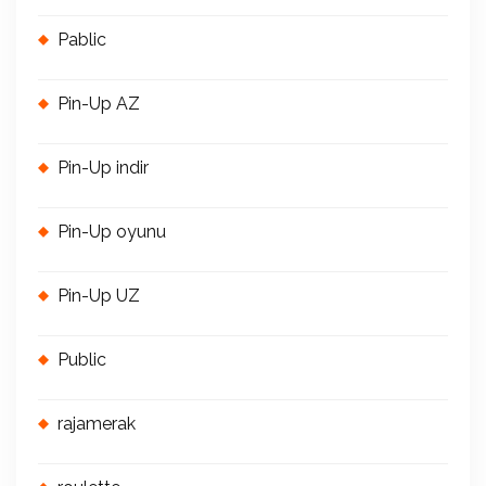
Pablic
Pin-Up AZ
Pin-Up indir
Pin-Up oyunu
Pin-Up UZ
Public
rajamerak