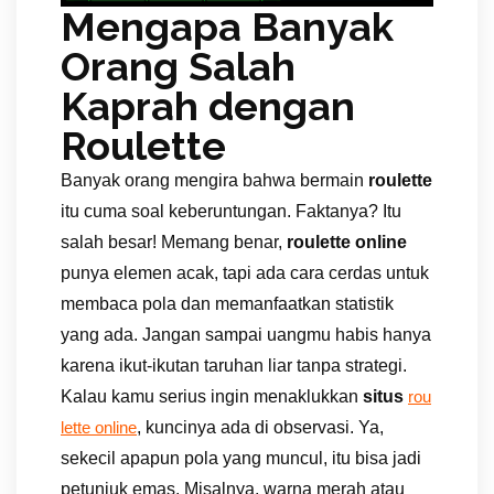
Mengapa Banyak
Orang Salah
Kaprah dengan
Roulette
Banyak orang mengira bahwa bermain
roulette
itu cuma soal keberuntungan. Faktanya? Itu
salah besar! Memang benar,
roulette online
punya elemen acak, tapi ada cara cerdas untuk
membaca pola dan memanfaatkan statistik
yang ada. Jangan sampai uangmu habis hanya
karena ikut-ikutan taruhan liar tanpa strategi.
Kalau kamu serius ingin menaklukkan
situs
rou
, kuncinya ada di observasi. Ya,
lette online
sekecil apapun pola yang muncul, itu bisa jadi
petunjuk emas. Misalnya, warna merah atau