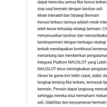
dapat mencoba semua fitur bonus terbaru 
siap saat bermain dengan taruhan asli.
Mode Interaktif dan Strategi Bermain
Inovasi terbaru lainnya adalah mode int
lebih besar terhadap strategi bermain. 
menyesuaikan taruhan dan memanfaatkan fi
bereksperimen dengan berbagai strategi
terbaik mendapatkan kombinasi kemenan
menantang dan memberikan pengalaman
Integrasi Platform MAUSLOT yang Lebih
MAUSLOT terus meningkatkan pengalaman
Akses ke game kini lebih cepat, stabil,
lengkap tentang fitur terbaru, termasuk t
bermain. Pemain dapat langsung mencoba
sehingga mereka bisa memahami mekan
asli. Stabilitas dan kenyamanan bermai