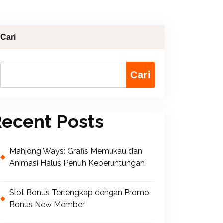
Cari
Cari
ecent Posts
Mahjong Ways: Grafis Memukau dan
Animasi Halus Penuh Keberuntungan
Slot Bonus Terlengkap dengan Promo
Bonus New Member