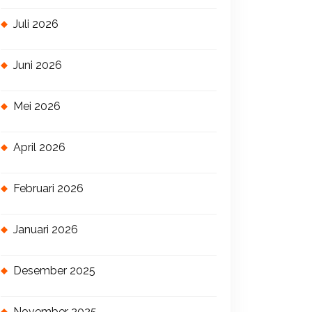
Juli 2026
Juni 2026
Mei 2026
April 2026
Februari 2026
Januari 2026
Desember 2025
November 2025