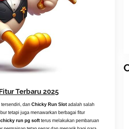
C
Fitur Terbaru 2025
tersendiri, dan
Chicky Run Slot
adalah salah
ur tetapi juga menawarkan berbagai fitur
,
chicky run pg soft
terus melakukan pembaruan
r permainan tetap segar dan menarik bagi para