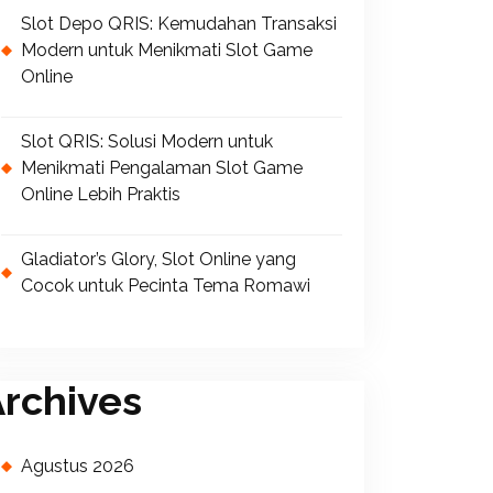
Slot Depo QRIS: Kemudahan Transaksi
Modern untuk Menikmati Slot Game
Online
Slot QRIS: Solusi Modern untuk
Menikmati Pengalaman Slot Game
Online Lebih Praktis
Gladiator’s Glory, Slot Online yang
Cocok untuk Pecinta Tema Romawi
rchives
Agustus 2026