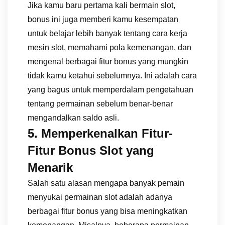
Jika kamu baru pertama kali bermain slot,
bonus ini juga memberi kamu kesempatan
untuk belajar lebih banyak tentang cara kerja
mesin slot, memahami pola kemenangan, dan
mengenal berbagai fitur bonus yang mungkin
tidak kamu ketahui sebelumnya. Ini adalah cara
yang bagus untuk memperdalam pengetahuan
tentang permainan sebelum benar-benar
mengandalkan saldo asli.
5. Memperkenalkan Fitur-
Fitur Bonus Slot yang
Menarik
Salah satu alasan mengapa banyak pemain
menyukai permainan slot adalah adanya
berbagai fitur bonus yang bisa meningkatkan