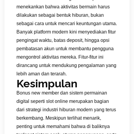
menekankan bahwa aktivitas bermain harus
dilakukan sebagai bentuk hiburan, bukan
sebagai cara untuk mencari keuntungan utama.
Banyak platform modern kini menyediakan fitur
pengingat waktu, batas deposit, hingga opsi
pembatasan akun untuk membantu pengguna
mengontrol aktivitas mereka. Fitur-fitur ini
dirancang untuk mendukung pengalaman yang
lebih aman dan terarah.
Kesimpulan
Bonus new member dan sistem permainan
digital seperti slot online merupakan bagian
dari strategi industri hiburan modern yang terus
berkembang. Meskipun terlihat menarik,
penting untuk memahami bahwa di baliknya