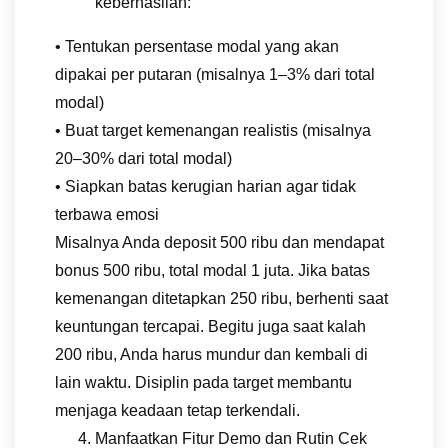
keberhasilan:
• Tentukan persentase modal yang akan
dipakai per putaran (misalnya 1–3% dari total
modal)
• Buat target kemenangan realistis (misalnya
20–30% dari total modal)
• Siapkan batas kerugian harian agar tidak
terbawa emosi
Misalnya Anda deposit 500 ribu dan mendapat
bonus 500 ribu, total modal 1 juta. Jika batas
kemenangan ditetapkan 250 ribu, berhenti saat
keuntungan tercapai. Begitu juga saat kalah
200 ribu, Anda harus mundur dan kembali di
lain waktu. Disiplin pada target membantu
menjaga keadaan tetap terkendali.
Manfaatkan Fitur Demo dan Rutin Cek