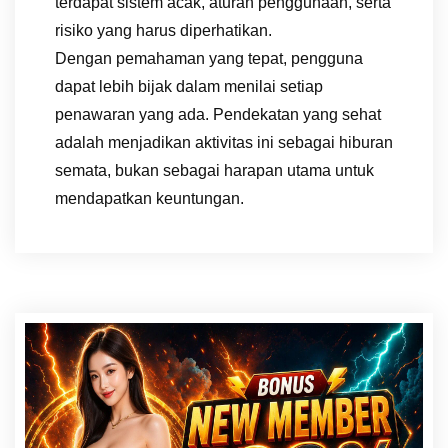
terdapat sistem acak, aturan penggunaan, serta
risiko yang harus diperhatikan.
Dengan pemahaman yang tepat, pengguna
dapat lebih bijak dalam menilai setiap
penawaran yang ada. Pendekatan yang sehat
adalah menjadikan aktivitas ini sebagai hiburan
semata, bukan sebagai harapan utama untuk
mendapatkan keuntungan.