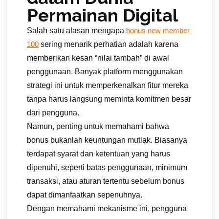
Permainan Digital
Salah satu alasan mengapa
bonus new member
sering menarik perhatian adalah karena
100
memberikan kesan “nilai tambah” di awal
penggunaan. Banyak platform menggunakan
strategi ini untuk memperkenalkan fitur mereka
tanpa harus langsung meminta komitmen besar
dari pengguna.
Namun, penting untuk memahami bahwa
bonus bukanlah keuntungan mutlak. Biasanya
terdapat syarat dan ketentuan yang harus
dipenuhi, seperti batas penggunaan, minimum
transaksi, atau aturan tertentu sebelum bonus
dapat dimanfaatkan sepenuhnya.
Dengan memahami mekanisme ini, pengguna