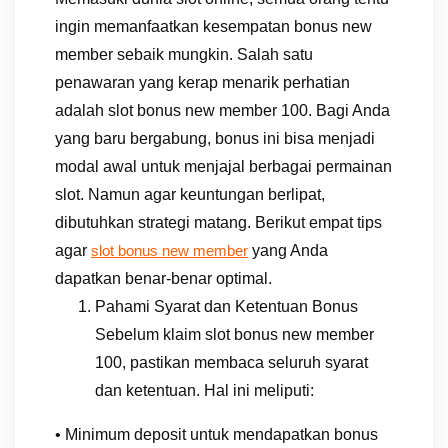
ingin memanfaatkan kesempatan bonus new
member sebaik mungkin. Salah satu
penawaran yang kerap menarik perhatian
adalah slot bonus new member 100. Bagi Anda
yang baru bergabung, bonus ini bisa menjadi
modal awal untuk menjajal berbagai permainan
slot. Namun agar keuntungan berlipat,
dibutuhkan strategi matang. Berikut empat tips
agar
yang Anda
slot bonus new member
dapatkan benar-benar optimal.
Pahami Syarat dan Ketentuan Bonus
Sebelum klaim slot bonus new member
100, pastikan membaca seluruh syarat
dan ketentuan. Hal ini meliputi:
• Minimum deposit untuk mendapatkan bonus