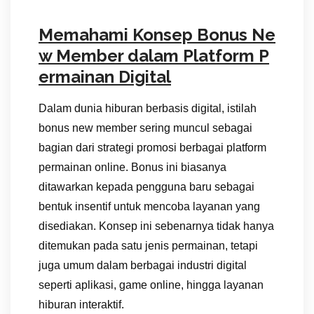
Memahami Konsep Bonus Ne
w Member dalam Platform P
ermainan Digital
Dalam dunia hiburan berbasis digital, istilah
bonus new member sering muncul sebagai
bagian dari strategi promosi berbagai platform
permainan online. Bonus ini biasanya
ditawarkan kepada pengguna baru sebagai
bentuk insentif untuk mencoba layanan yang
disediakan. Konsep ini sebenarnya tidak hanya
ditemukan pada satu jenis permainan, tetapi
juga umum dalam berbagai industri digital
seperti aplikasi, game online, hingga layanan
hiburan interaktif.