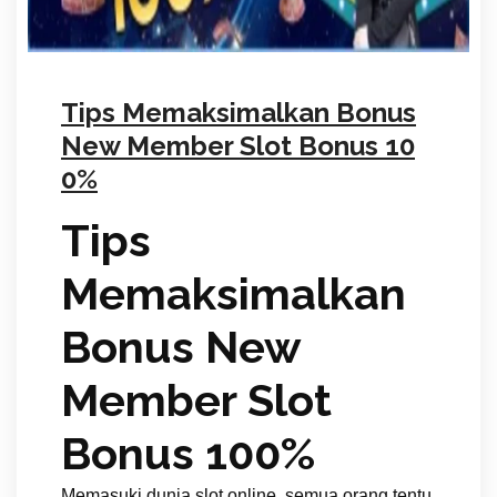
Tips Memaksimalkan Bonus
New Member Slot Bonus 10
0%
Tips
Memaksimalkan
Bonus New
Member Slot
Bonus 100%
Memasuki dunia slot online, semua orang tentu