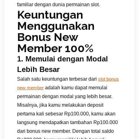
familiar dengan dunia permainan slot.
Keuntungan
Menggunakan
Bonus New
Member 100%
1. Memulai dengan Modal
Lebih Besar
Salah satu keuntungan terbesar dari
slot bonus
adalah kamu dapat memulai
new member
permainan dengan modal yang lebih besar.
Misalnya, jika kamu melakukan deposit
pertama kali sebesar Rp100.000, kamu akan
langsung mendapatkan tambahan Rp100.000
dari bonus new member. Dengan total saldo