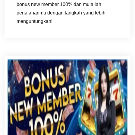
bonus new member 100% dan mulailah
perjalananmu dengan langkah yang lebih
menguntungkan!