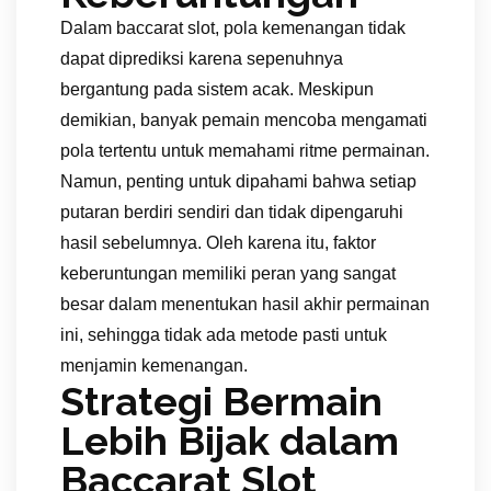
Dalam baccarat slot, pola kemenangan tidak
dapat diprediksi karena sepenuhnya
bergantung pada sistem acak. Meskipun
demikian, banyak pemain mencoba mengamati
pola tertentu untuk memahami ritme permainan.
Namun, penting untuk dipahami bahwa setiap
putaran berdiri sendiri dan tidak dipengaruhi
hasil sebelumnya. Oleh karena itu, faktor
keberuntungan memiliki peran yang sangat
besar dalam menentukan hasil akhir permainan
ini, sehingga tidak ada metode pasti untuk
menjamin kemenangan.
Strategi Bermain
Lebih Bijak dalam
Baccarat Slot