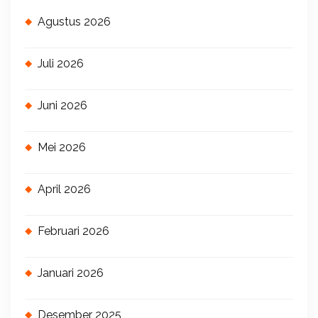
Agustus 2026
Juli 2026
Juni 2026
Mei 2026
April 2026
Februari 2026
Januari 2026
Desember 2025