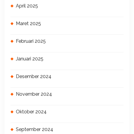
April 2025
Maret 2025
Februari 2025
Januari 2025
Desember 2024
November 2024
Oktober 2024
September 2024