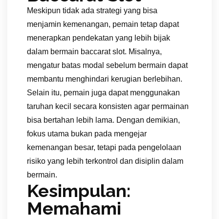
Meskipun tidak ada strategi yang bisa
menjamin kemenangan, pemain tetap dapat
menerapkan pendekatan yang lebih bijak
dalam bermain baccarat slot. Misalnya,
mengatur batas modal sebelum bermain dapat
membantu menghindari kerugian berlebihan.
Selain itu, pemain juga dapat menggunakan
taruhan kecil secara konsisten agar permainan
bisa bertahan lebih lama. Dengan demikian,
fokus utama bukan pada mengejar
kemenangan besar, tetapi pada pengelolaan
risiko yang lebih terkontrol dan disiplin dalam
bermain.
Kesimpulan:
Memahami