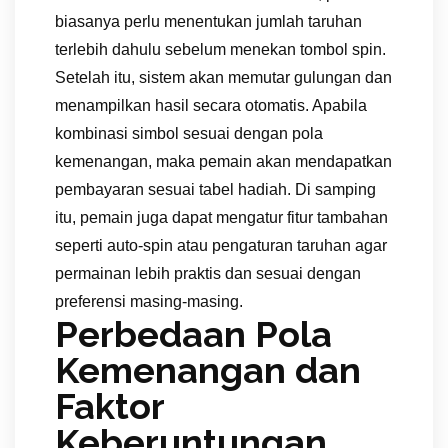
biasanya perlu menentukan jumlah taruhan
terlebih dahulu sebelum menekan tombol spin.
Setelah itu, sistem akan memutar gulungan dan
menampilkan hasil secara otomatis. Apabila
kombinasi simbol sesuai dengan pola
kemenangan, maka pemain akan mendapatkan
pembayaran sesuai tabel hadiah. Di samping
itu, pemain juga dapat mengatur fitur tambahan
seperti auto-spin atau pengaturan taruhan agar
permainan lebih praktis dan sesuai dengan
preferensi masing-masing.
Perbedaan Pola
Kemenangan dan
Faktor
Keberuntungan