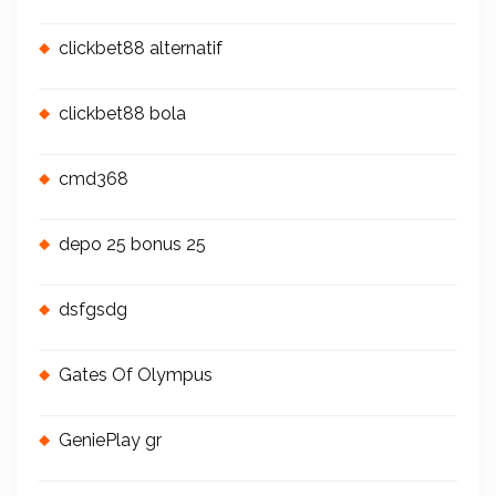
clickbet88 alternatif
clickbet88 bola
cmd368
depo 25 bonus 25
dsfgsdg
Gates Of Olympus
GeniePlay gr