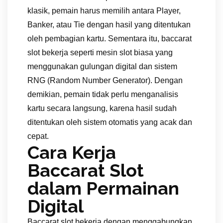
klasik, pemain harus memilih antara Player,
Banker, atau Tie dengan hasil yang ditentukan
oleh pembagian kartu. Sementara itu, baccarat
slot bekerja seperti mesin slot biasa yang
menggunakan gulungan digital dan sistem
RNG (Random Number Generator). Dengan
demikian, pemain tidak perlu menganalisis
kartu secara langsung, karena hasil sudah
ditentukan oleh sistem otomatis yang acak dan
cepat.
Cara Kerja
Baccarat Slot
dalam Permainan
Digital
Baccarat slot bekerja dengan menggabungkan