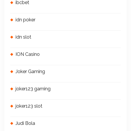
ibcbet
idn poker
idn slot
ION Casino
Joker Gaming
joker123 gaming
joker123 slot
Judi Bola