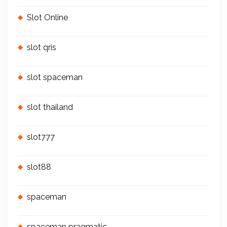
Slot Online
slot qris
slot spaceman
slot thailand
slot777
slot88
spaceman
spaceman pragmatic