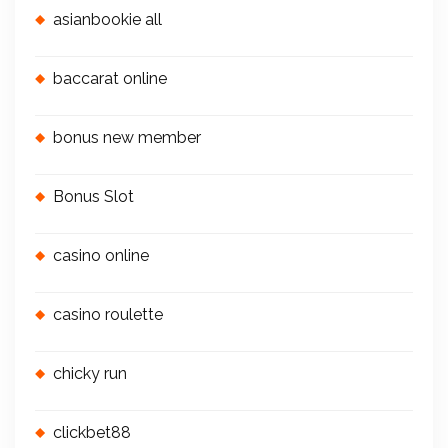
asianbookie all
baccarat online
bonus new member
Bonus Slot
casino online
casino roulette
chicky run
clickbet88