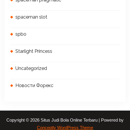
spaceman slot
spbo
Starlight Princess
Uncategorized
Новости Форекс
Copyright © 2026 Situs Judi Bola Online Terbaru | Powered by
Conceptly WordPress Theme