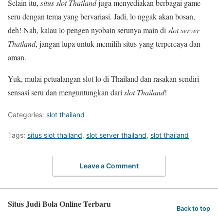
Selain itu,
situs slot Thailand
juga menyediakan berbagai game
seru dengan tema yang bervariasi. Jadi, lo nggak akan bosan,
deh! Nah, kalau lo pengen nyobain serunya main di
slot server
Thailand
, jangan lupa untuk memilih situs yang terpercaya dan
aman.
Yuk, mulai petualangan slot lo di Thailand dan rasakan sendiri
sensasi seru dan menguntungkan dari
slot Thailand
!
Categories:
slot thailand
Tags:
situs slot thailand
,
slot server thailand
,
slot thailand
Leave a Comment
Situs Judi Bola Online Terbaru
Back to top