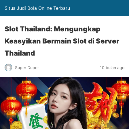
Situs Judi Bola Online Terbaru
Slot Thailand: Mengungkap
Keasyikan Bermain Slot di Server
Thailand
Super Duper
10 bulan ago