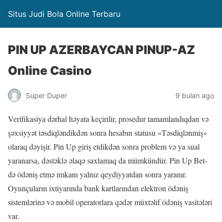
Situs Judi Bola Online Terbaru
PIN UP AZERBAYCAN PINUP-AZ
Online Casino
Super Duper
9 bulan ago
Verifikasiya dərhal həyata keçirilir, prosedur tamamlandıqdan və
şəxsiyyət təsdiqləndikdən sonra hesabın statusu «Təsdiqlənmiş»
olaraq dəyişir. Pin Up giriş etdikdən sonra problem və ya sual
yaranarsa, dəstəklə əlaqə saxlamaq da mümkündür. Pin Up Bet-
də ödəniş etmə imkanı yalnız qeydiyyatdan sonra yaranır.
Oyunçuların ixtiyarında bank kartlarından elektron ödəniş
sistemlərinə və mobil operatorlara qədər müxtəlif ödəniş vasitələri
var.