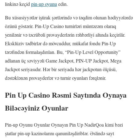
linkinə keçid
pin-up oyunu
edin.
Bu xüsusiyyətlər iştirak şərtlərində və təqdim olunan hədiyyələrdə
özünü göstərir. Pin-Up Casino turnirləri müntəzəm olaraq
yenilənir və təcrübəli provayderlərin rəhbərliyi altında keçirilir.
Eksklüziv tədbirlər də mövcuddur, mükafat fondu Pin-Up
tərəfindən formalaşdırılan. Bu, “Pin-Up Level Opportunity”
adlanan üç səviyyəli Game Jackpot, PIN-UP Jackpot, Mega
Jackpot seriyasıdır. Hər bir seriyada hər jackpotun ölçüsü,
dəstəklənən provayderlər və turnir oyunları fərqlənir.
Pin Up Casino Rəsmi Saytında Oynaya
Biləcəyiniz Oyunlar
Pin-up Oyunu Oyunlar Oynayın Pin Up NadirQoa kimi bəzi
ştatlar pin-up kazinolarını qanuniləşdiriblər. Əslində sayt